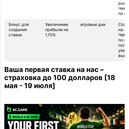
рынк
Чемп
по фу
Бонус для
Увеличение
игровые дни
Созд
создания
прибыли на
на 4
ставок
1,15%
Чемп
по ф
полу
увел
выиг
Ваша первая ставка на нас –
страховка до 100 долларов [18
мая - 19 июля]