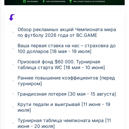
Обзор рекламных акций Чемпионата мира
по футболу 2026 года от BC.GAME
Ваша первая ставка на нас – страховка до
100 долларов [18 мая - 19 июля]
Призовой фонд $60 000. Турнирная
таблица старта WC [18 мая - 10 июня]
Раннее повышение коэффициентов [перед
турниром]
Грандиозная лотерея [30 мая - 15 августа]
Крути педали и выигрывай [11 июня - 19
июля]
Турнирная таблица чемпионата мира [11
июня - 20 июля]