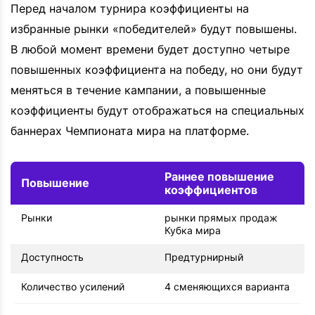
Перед началом турнира коэффициенты на
избранные рынки «победителей» будут повышены.
В любой момент времени будет доступно четыре
повышенных коэффициента на победу, но они будут
меняться в течение кампании, а повышенные
коэффициенты будут отображаться на специальных
баннерах Чемпионата мира на платформе.
Раннее повышение
Повышение
коэффициентов
Рынки
рынки прямых продаж
Кубка мира
Доступность
Предтурнирный
Количество усилений
4 сменяющихся варианта