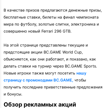
В качестве призов предлагаются денежные призы,
бесплатные ставки, билеты на финал чемпионата
мира по футболу, золотые слитки, электроника и
совершенно новый Ferrari 296 GTB.
На этой странице представлены текущие и
предстоящие акции BC.GAME World Cup,
объясняется, как они работают, и показано, как
делать ставки на турнир через BC.GAME Sports.
Новые игроки также могут посетить
нашу
страницу с промокодами BC.GAME,
чтобы
получить последние приветственные предложения
и бонусы.
Обзор рекламных акций