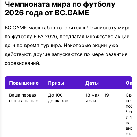
Чемпионата мира по футболу
2026 года от BC.GAME
BC.GAME масштабно готовится к Чемпионату мира
по футболу FIFA 2026, предлагая множество акций
до и во время турнира. Некоторые акции уже
действуют, другие запускаются по мере развития
соревнований.
Повышение
Призы
Даты
Опи
Ваша первая
До 100
18 мая - 19
Сдел
ставка на нас
долларов
июля
перв
побе
Чемп
и пол
ваше
виде
ставк