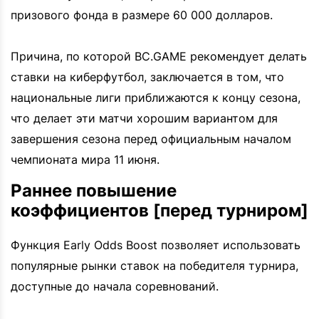
призового фонда в размере 60 000 долларов.
Причина, по которой BC.GAME рекомендует делать
ставки на киберфутбол, заключается в том, что
национальные лиги приближаются к концу сезона,
что делает эти матчи хорошим вариантом для
завершения сезона перед официальным началом
чемпионата мира 11 июня.
Раннее повышение
коэффициентов [перед турниром]
Функция Early Odds Boost позволяет использовать
популярные рынки ставок на победителя турнира,
доступные до начала соревнований.