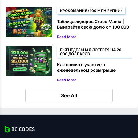
КРОКОМАНИЯ (100 МЛН РУПИЙ)
Таблица лидеров Croco Mania |
Выиграйте свою долю от 100 000
000+ рупий
Read More
ЕЖЕНЕДЕЛЬНАЯ ЛОТЕРЕЯ НА 20
000 ДОЛЛАРОВ
Как принять участие в
еженедельном розыгрыше
BC.GAME с призом в 20 000
Read More
долларов
See All