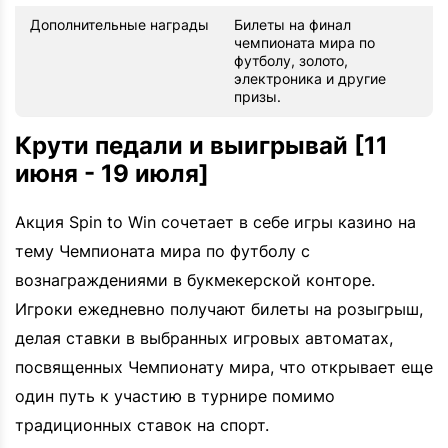
Дополнительные награды
Билеты на финал
чемпионата мира по
футболу, золото,
электроника и другие
призы.
Крути педали и выигрывай [11
июня - 19 июля]
Акция Spin to Win сочетает в себе игры казино на
тему Чемпионата мира по футболу с
вознаграждениями в букмекерской конторе.
Игроки ежедневно получают билеты на розыгрыш,
делая ставки в выбранных игровых автоматах,
посвященных Чемпионату мира, что открывает еще
один путь к участию в турнире помимо
традиционных ставок на спорт.