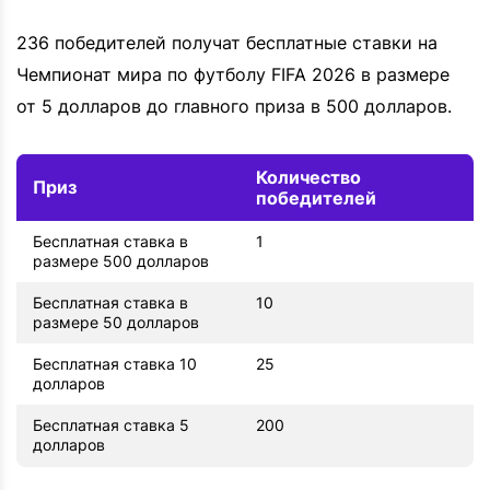
236 победителей получат бесплатные ставки на
Чемпионат мира по футболу FIFA 2026 в размере
от 5 долларов до главного приза в 500 долларов.
Количество
Приз
победителей
Бесплатная ставка в
1
размере 500 долларов
Бесплатная ставка в
10
размере 50 долларов
Бесплатная ставка 10
25
долларов
Бесплатная ставка 5
200
долларов