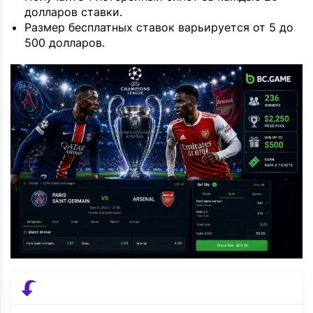
долларов ставки.
Размер бесплатных ставок варьируется от 5 до
500 долларов.