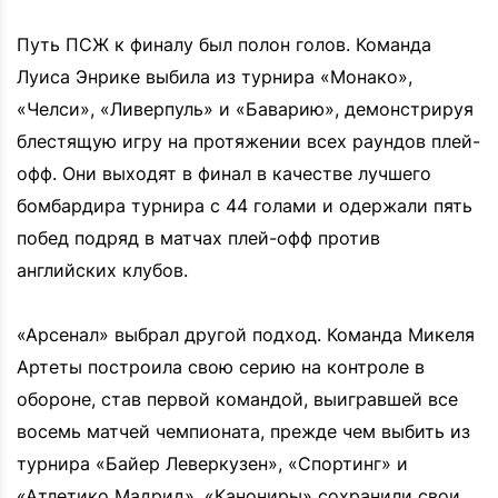
Путь ПСЖ к финалу был полон голов. Команда
Луиса Энрике выбила из турнира «Монако»,
«Челси», «Ливерпуль» и «Баварию», демонстрируя
блестящую игру на протяжении всех раундов плей-
офф. Они выходят в финал в качестве лучшего
бомбардира турнира с 44 голами и одержали пять
побед подряд в матчах плей-офф против
английских клубов.
«Арсенал» выбрал другой подход. Команда Микеля
Артеты построила свою серию на контроле в
обороне, став первой командой, выигравшей все
восемь матчей чемпионата, прежде чем выбить из
турнира «Байер Леверкузен», «Спортинг» и
«Атлетико Мадрид». «Канониры» сохранили свои