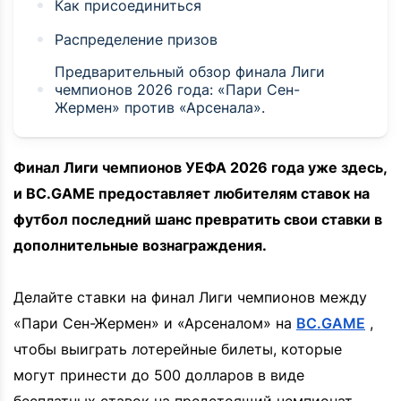
Как присоединиться
Распределение призов
Предварительный обзор финала Лиги
чемпионов 2026 года: «Пари Сен-
Жермен» против «Арсенала».
Финал Лиги чемпионов УЕФА 2026 года уже здесь,
и BC.GAME предоставляет любителям ставок на
футбол последний шанс превратить свои ставки в
дополнительные вознаграждения.
Делайте ставки на финал Лиги чемпионов между
«Пари Сен-Жермен» и «Арсеналом» на
BC.GAME
,
чтобы выиграть лотерейные билеты, которые
могут принести до 500 долларов в виде
бесплатных ставок на предстоящий чемпионат