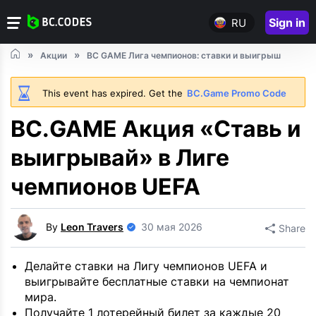
Sign in
RU
Акции
BC GAME Лига чемпионов: ставки и выигрыш
This event has expired. Get the
BC.Game Promo Code
BC.GAME Акция «Ставь и
выигрывай» в Лиге
чемпионов UEFA
By
Leon Travers
30 мая 2026
Share
Делайте ставки на Лигу чемпионов UEFA и
выигрывайте бесплатные ставки на чемпионат
мира.
Получайте 1 лотерейный билет за каждые 20