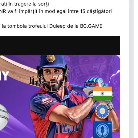
ați în tragere la sorți
R va fi împărțit în mod egal între 15 câștigători
ra la tombola trofeului Duleep de la BC.GAME