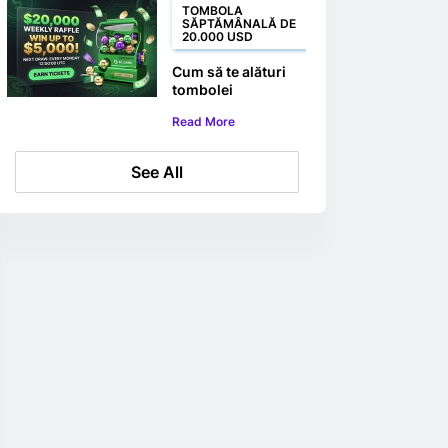
TOMBOLA
SĂPTĂMÂNALĂ DE
20.000 USD
Cum să te alături
tombolei
săptămânale
Read More
BC.GAME în
valoare de 20.000
USD
See All