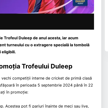
 de Trofeul Duleep de anul acesta, iar acum
t turneului cu o extragere specială la tombolă
ligibili.
romoția Trofeului Duleep
 vechi competiții interne de cricket de primă clasă
esfășoară în perioada 5 septembrie 2024 până în 22
ați în promoție:
p. Acestea pot fi pariuri înainte de meci sau live,