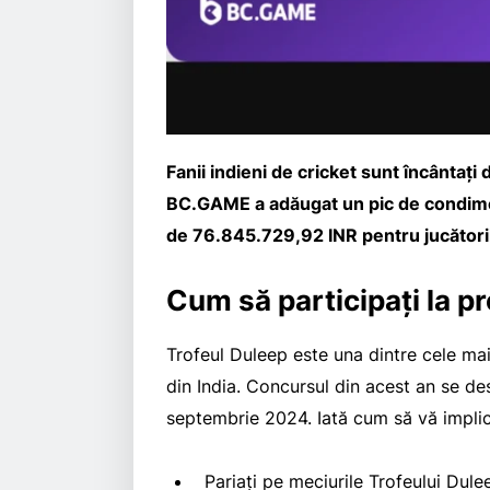
Fanii indieni de cricket sunt încântați
BC.GAME a adăugat un pic de condimen
de 76.845.729,92 INR pentru jucătorii e
Cum să participați la p
Trofeul Duleep este una dintre cele mai
din India. Concursul din acest an se d
septembrie 2024. Iată cum să vă implic
Pariați pe meciurile Trofeului Dulee