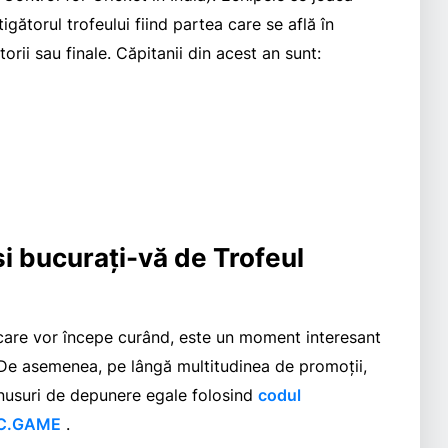
tigătorul trofeului fiind partea care se află în
orii sau finale. Căpitanii din acest an sunt:
i bucurați-vă de Trofeul
 care vor începe curând, este un moment interesant
 De asemenea, pe lângă multitudinea de promoții,
onusuri de depunere egale folosind
codul
BC.GAME
.