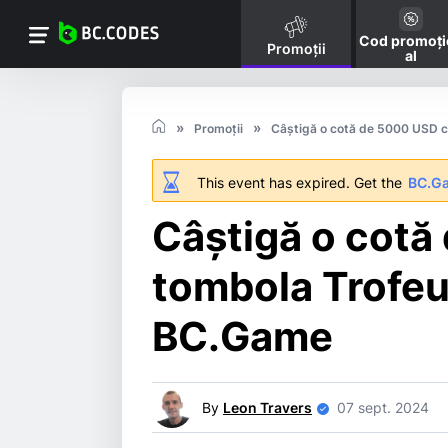
Cod promoți
Promoții
al
Promoții
Câștigă o cotă de 5000 USD c
This event has expired. Get the
BC.G
Câștigă o cotă
tombola Trofeu
BC.Game
By
Leon Travers
07 sept. 2024