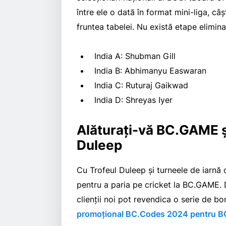
între ele o dată în format mini-liga, câș
fruntea tabelei. Nu există etape eliminat
India A: Shubman Gill
India B: Abhimanyu Easwaran
India C: Ruturaj Gaikwad
India D: Shreyas Iyer
Alăturați-vă BC.GAME ș
Duleep
Cu Trofeul Duleep și turneele de iarnă
pentru a paria pe cricket la BC.GAME.
clienții noi pot revendica o serie de b
promoțional BC.Codes 2024 pentru 