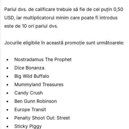
Pariul dvs. de calificare trebuie să fie de cel puțin 0,50
USD, iar multiplicatorul minim care poate fi introdus
este de 10 ori pariul dvs.
Jocurile eligibile în această promoție sunt următoarele:
Nostradamus The Prophet
Dice Bonanza
Big Wild Buffalo
Mummyland Treasures
Candy Crush
Ben Gunn Robinson
Europe Transit
Penalty Shoot Out: Street
Sticky Piggy