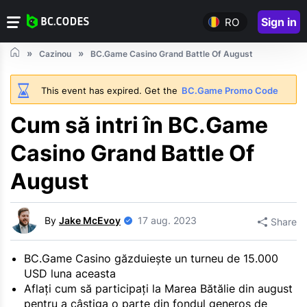
Sign in
RO
Cazinou
BC.Game Casino Grand Battle Of August
This event has expired. Get the
BC.Game Promo Code
Cum să intri în BC.Game
Casino Grand Battle Of
August
By
Jake McEvoy
17 aug. 2023
Share
BC.Game Casino găzduiește un turneu de 15.000
USD luna aceasta
Aflați cum să participați la Marea Bătălie din august
pentru a câștiga o parte din fondul generos de