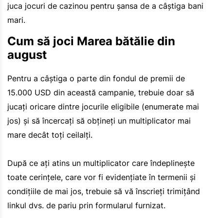
juca jocuri de cazinou pentru șansa de a câștiga bani
mari.
Cum să joci Marea bătălie din
august
Pentru a câștiga o parte din fondul de premii de
15.000 USD din această campanie, trebuie doar să
jucați oricare dintre jocurile eligibile (enumerate mai
jos) și să încercați să obțineți un multiplicator mai
mare decât toți ceilalți.
După ce ați atins un multiplicator care îndeplinește
toate cerințele, care vor fi evidențiate în termenii și
condițiile de mai jos, trebuie să vă înscrieți trimițând
linkul dvs. de pariu prin formularul furnizat.