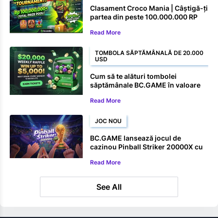
Clasament Croco Mania | Câștigă-ți
partea din peste 100.000.000 RP
Read More
TOMBOLA SĂPTĂMÂNALĂ DE 20.000
USD
Cum să te alături tombolei
săptămânale BC.GAME în valoare
de 20.000 USD
Read More
JOC NOU
BC.GAME lansează jocul de
cazinou Pinball Striker 20000X cu
fotbal
Read More
See All