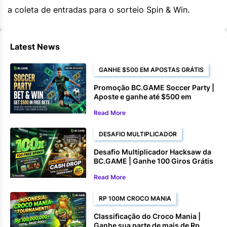
a coleta de entradas para o sorteio Spin & Win.
Latest News
GANHE $500 EM APOSTAS GRÁTIS
Promoção BC.GAME Soccer Party |
Aposte e ganhe até $500 em
apostas grátis
Read More
DESAFIO MULTIPLICADOR
Desafio Multiplicador Hacksaw da
BC.GAME | Ganhe 100 Giros Grátis
e Prêmios em Dinheiro
Read More
RP 100M CROCO MANIA
Classificação do Croco Mania |
Ganhe sua parte de mais de Rp