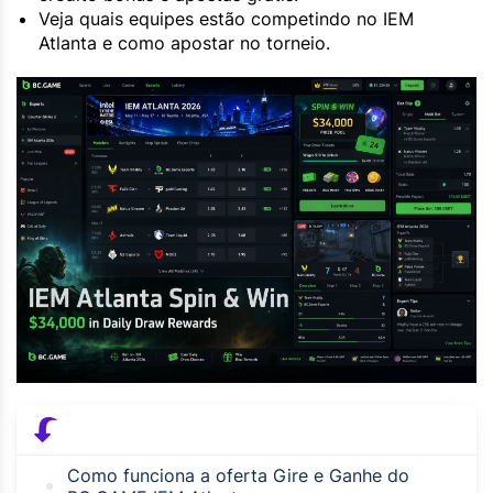
Veja quais equipes estão competindo no IEM
Atlanta e como apostar no torneio.
Como funciona a oferta Gire e Ganhe do