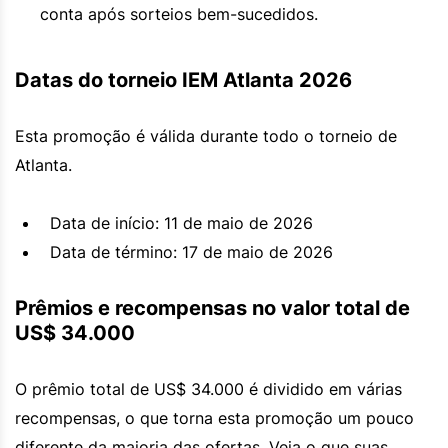
conta após sorteios bem-sucedidos.
Datas do torneio IEM Atlanta 2026
Esta promoção é válida durante todo o torneio de
Atlanta.
Data de início: 11 de maio de 2026
Data de término: 17 de maio de 2026
Prêmios e recompensas no valor total de
US$ 34.000
O prêmio total de US$ 34.000 é dividido em várias
recompensas, o que torna esta promoção um pouco
diferente da maioria das ofertas. Veja o que suas