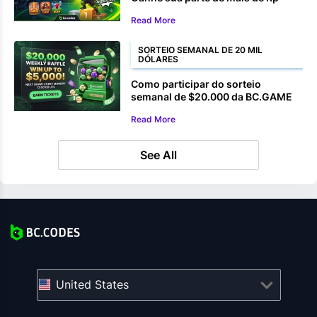
100.000.000
Read More
SORTEIO SEMANAL DE 20 MIL
DÓLARES
Como participar do sorteio
semanal de $20.000 da BC.GAME
Read More
See All
United States