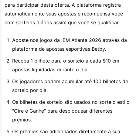
para participar desta oferta. A plataforma registra
automaticamente suas apostas e recompensa você
com sorteios diários assim que você se qualificar.
Aposte nos jogos da IEM Atlanta 2026 através da
plataforma de apostas esportivas Betby.
Receba 1 bilhete para o sorteio a cada $10 em
apostas liquidadas durante o dia.
Os jogadores podem acumular até 100 bilhetes de
sorteio por dia.
Os bilhetes de sorteio são usados no sorteio estilo
"Gire e Ganhe" para desbloquear diferentes
prêmios.
Os prêmios são adicionados diretamente à sua