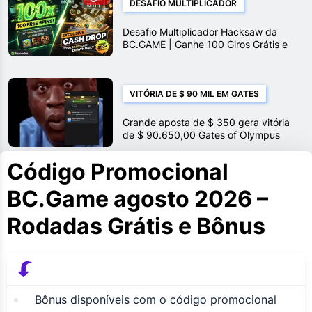
DESAFIO MULTIPLICADOR
Desafio Multiplicador Hacksaw da
BC.GAME | Ganhe 100 Giros Grátis e
Prêmios em Dinheiro
VITÓRIA DE $ 90 MIL EM GATES
Grande aposta de $ 350 gera vitória
de $ 90.650,00 Gates of Olympus
1000
Código Promocional
BC.Game agosto 2026 –
Rodadas Grátis e Bônus
Bônus disponíveis com o código promocional