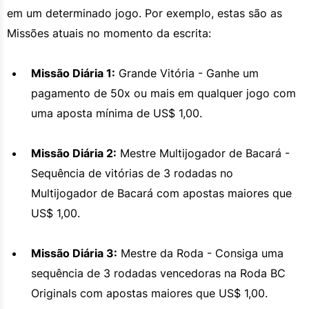
em um determinado jogo. Por exemplo, estas são as
Missões atuais no momento da escrita:
Missão Diária 1:
Grande Vitória - Ganhe um
pagamento de 50x ou mais em qualquer jogo com
uma aposta mínima de US$ 1,00.
Missão Diária 2:
Mestre Multijogador de Bacará -
Sequência de vitórias de 3 rodadas no
Multijogador de Bacará com apostas maiores que
US$ 1,00.
Missão Diária 3:
Mestre da Roda - Consiga uma
sequência de 3 rodadas vencedoras na Roda BC
Originals com apostas maiores que US$ 1,00.