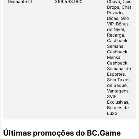
Diamante III
366.593.000
Chuva, Coin
Drops, Chat
Privado,
Dicas, Giro
VIP, Bônus
de Nível,
Recarga,
Cashback
Semanal,
Cashback
Mensal,
Cashback
Semanal de
Esportes,
Sem Taxas
de Saque,
Vantagens
SVIP
Exclusivas,
Brindes de
Luxo
Últimas promoções do BC.Game