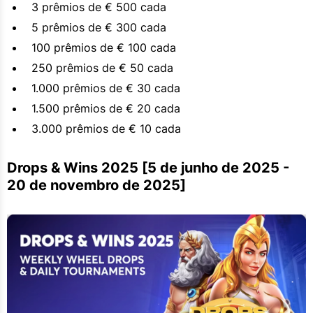
3 prêmios de € 500 cada
5 prêmios de € 300 cada
100 prêmios de € 100 cada
250 prêmios de € 50 cada
1.000 prêmios de € 30 cada
1.500 prêmios de € 20 cada
3.000 prêmios de € 10 cada
Drops & Wins 2025 [5 de junho de 2025 -
20 de novembro de 2025]