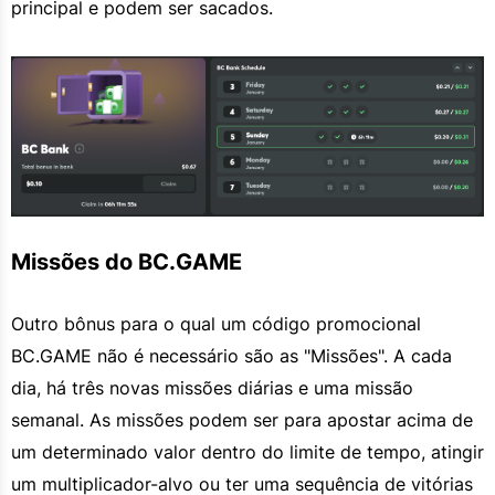
principal e podem ser sacados.
Missões do BC.GAME
Outro bônus para o qual um código promocional
BC.GAME não é necessário são as "Missões". A cada
dia, há três novas missões diárias e uma missão
semanal. As missões podem ser para apostar acima de
um determinado valor dentro do limite de tempo, atingir
um multiplicador-alvo ou ter uma sequência de vitórias