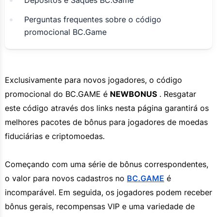
Depósitos e Saques BC.Game
Perguntas frequentes sobre o código
promocional BC.Game
Exclusivamente para novos jogadores, o código
promocional do BC.GAME é
NEWBONUS
. Resgatar
este código através dos links nesta página garantirá os
melhores pacotes de bônus para jogadores de moedas
fiduciárias e criptomoedas.
Começando com uma série de bônus correspondentes,
o valor para novos cadastros no
BC.GAME
é
incomparável. Em seguida, os jogadores podem receber
bônus gerais, recompensas VIP e uma variedade de