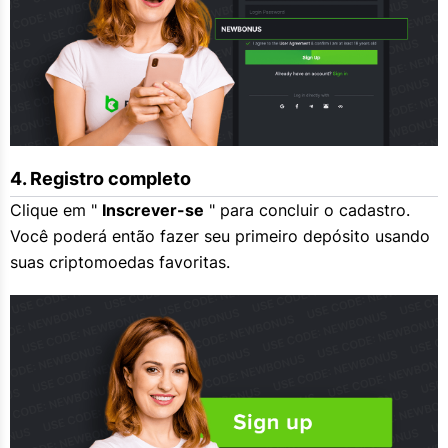
Registro completo
Clique em "
Inscrever-se
" para concluir o cadastro.
Você poderá então fazer seu primeiro depósito usando
suas criptomoedas favoritas.