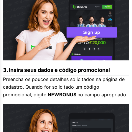
Insira seus dados e código promocional
Preencha os poucos detalhes solicitados na página de
cadastro. Quando for solicitado um código
promocional, digite
NEWBONUS
no campo apropriado.