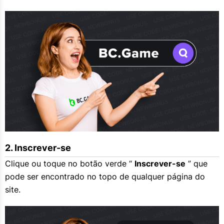
Inscrever-se
Clique ou toque no botão verde “
Inscrever-se
” que
pode ser encontrado no topo de qualquer página do
site.