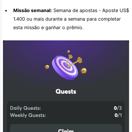
Missão semanal:
Semana de apostas - Aposte US$
1.400 ou mais durante a semana para completar
esta missão e ganhar o prêmio.