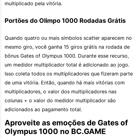
multiplicado pela vitória.
Portões do Olimpo 1000 Rodadas Grátis
Quando quatro ou mais símbolos scatter aparecem no
mesmo giro, você ganha 15 giros grátis na rodada de
bônus Gates of Olympus 1000. Durante esse recurso,
um medidor multiplicador total é adicionado ao jogo.
Isso coleta todos os multiplicadores que fizeram parte
de uma vitória. Então, quando há mais vitórias com
multiplicadores, o valor dos multiplicadores nas
colunas + o valor do medidor multiplicador são
adicionados ao pagamento total.
Aproveite as emoções de Gates of
Olympus 1000 no BC.GAME