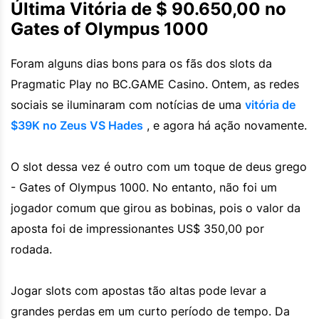
Última Vitória de $ 90.650,00 no
Gates of Olympus 1000
Foram alguns dias bons para os fãs dos slots da
Pragmatic Play no BC.GAME Casino. Ontem, as redes
sociais se iluminaram com notícias de uma
vitória de
$39K no Zeus VS Hades
, e agora há ação novamente.
O slot dessa vez é outro com um toque de deus grego
- Gates of Olympus 1000. No entanto, não foi um
jogador comum que girou as bobinas, pois o valor da
aposta foi de impressionantes US$ 350,00 por
rodada.
Jogar slots com apostas tão altas pode levar a
grandes perdas em um curto período de tempo. Da