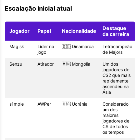
Escalação inicial atual
Destaque
Jogador
Papel
Nacionalidade
da carreira
Magisk
Líder no
🇩🇰 Dinamarca
Tetracampeão
jogo
de Majors
Senzu
Atirador
🇲🇳 Mongólia
Um dos
jogadores de
CS2 que mais
rapidamente
ascendeu na
Ásia
s1mple
AWPer
🇺🇦 Ucrânia
Considerado
um dos
maiores
jogadores de
CS de todos
os tempos