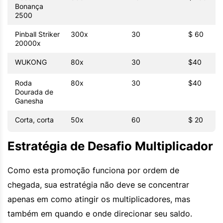
Bonança
2500
Pinball Striker
300x
30
$ 60
20000x
WUKONG
80x
30
$40
Roda
80x
30
$40
Dourada de
Ganesha
Corta, corta
50x
60
$ 20
Estratégia de Desafio Multiplicador
Como esta promoção funciona por ordem de
chegada, sua estratégia não deve se concentrar
apenas em como atingir os multiplicadores, mas
também em quando e onde direcionar seu saldo.