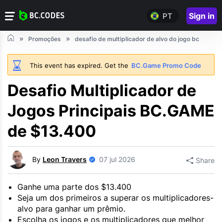
Sign in
PT
Promoções
desafio de multiplicador de alvo do jogo bc
This event has expired. Get the
BC.Game Promo Code
Desafio Multiplicador de
Jogos Principais BC.GAME
de $13.400
By
Leon Travers
07 jul 2026
Share
Ganhe uma parte dos $13.400
Seja um dos primeiros a superar os multiplicadores-
alvo para ganhar um prêmio.
Escolha os jogos e os multiplicadores que melhor