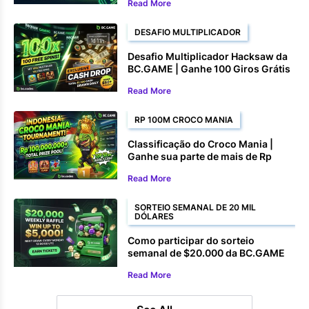
Read More
DESAFIO MULTIPLICADOR
Desafio Multiplicador Hacksaw da
BC.GAME | Ganhe 100 Giros Grátis
e Prêmios em Dinheiro
Read More
RP 100M CROCO MANIA
Classificação do Croco Mania |
Ganhe sua parte de mais de Rp
100.000.000
Read More
SORTEIO SEMANAL DE 20 MIL
DÓLARES
Como participar do sorteio
semanal de $20.000 da BC.GAME
Read More