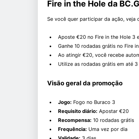
Fire in the Hole da BC
Se você quer participar da ação, veja 
Aposte €20 no Fire in the Hole 3 
Ganhe 10 rodadas grátis no Fire in
Ao atingir €20, você recebe autom
Utilize as rodadas grátis em até 3 
Visão geral da promoção
Jogo:
Fogo no Buraco 3
Requisito diário:
Apostar €20
Recompensa:
10 rodadas grátis
Frequência:
Uma vez por dia
Validade:
3 dias