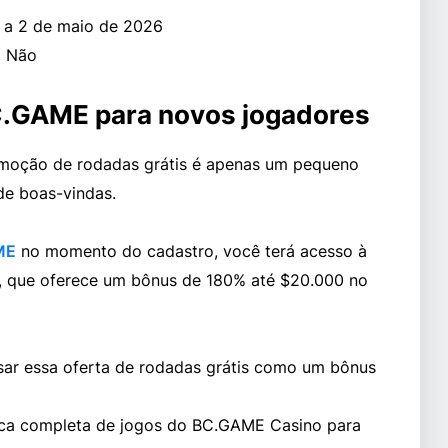
l a 2 de maio de 2026
:
Não
C.GAME para novos jogadores
moção de rodadas grátis é apenas um pequeno
de boas-vindas.
ME
no momento do cadastro, você terá acesso à
, que oferece um bônus de 180% até $20.000 no
sar essa oferta de rodadas grátis como um bônus
eca completa de jogos do BC.GAME Casino para