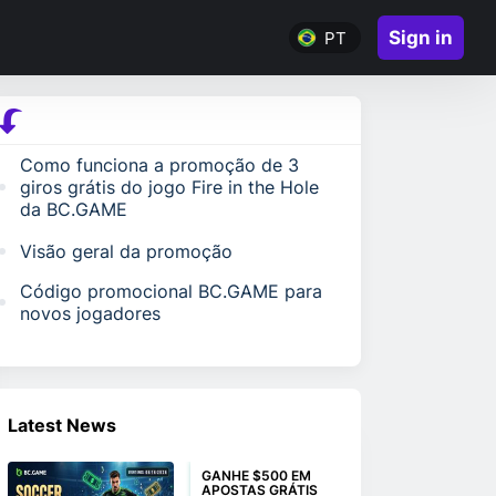
Sign in
PT
Como funciona a promoção de 3
giros grátis do jogo Fire in the Hole
da BC.GAME
Visão geral da promoção
Código promocional BC.GAME para
novos jogadores
Latest News
GANHE $500 EM
APOSTAS GRÁTIS