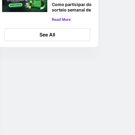
Como participar do
sorteio semanal de
$20.000 da
Read More
BC.GAME
See All