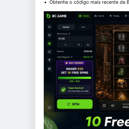
Obtenha o código mais recente da 