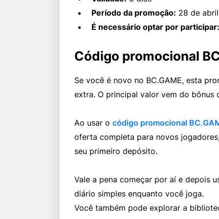
Período da promoção:
28 de abri
É necessário optar por participar
Código promocional B
Se você é novo no BC.GAME, esta pro
extra. O principal valor vem do bônus 
Ao usar o
código promocional BC.GA
oferta completa para novos jogadores
seu primeiro depósito.
Vale a pena começar por aí e depois u
diário simples enquanto você joga.
Você também pode explorar a bibliot