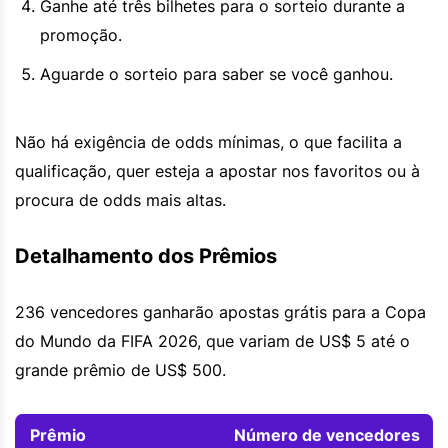
Ganhe até três bilhetes para o sorteio durante a
promoção.
Aguarde o sorteio para saber se você ganhou.
Não há exigência de odds mínimas, o que facilita a
qualificação, quer esteja a apostar nos favoritos ou à
procura de odds mais altas.
Detalhamento dos Prêmios
236 vencedores ganharão apostas grátis para a Copa
do Mundo da FIFA 2026, que variam de US$ 5 até o
grande prêmio de US$ 500.
Prêmio
Número de vencedores