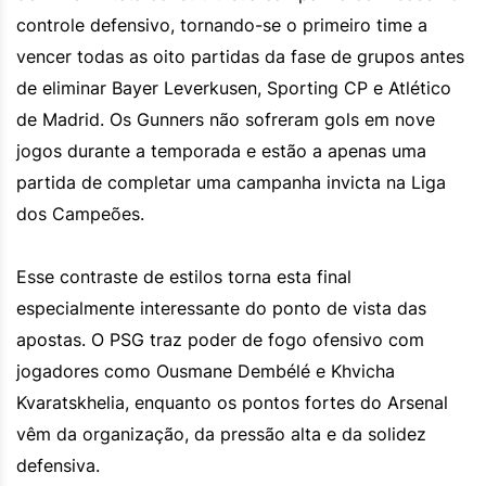
controle defensivo, tornando-se o primeiro time a
vencer todas as oito partidas da fase de grupos antes
de eliminar Bayer Leverkusen, Sporting CP e Atlético
de Madrid. Os Gunners não sofreram gols em nove
jogos durante a temporada e estão a apenas uma
partida de completar uma campanha invicta na Liga
dos Campeões.
Esse contraste de estilos torna esta final
especialmente interessante do ponto de vista das
apostas. O PSG traz poder de fogo ofensivo com
jogadores como Ousmane Dembélé e Khvicha
Kvaratskhelia, enquanto os pontos fortes do Arsenal
vêm da organização, da pressão alta e da solidez
defensiva.