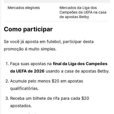
Mercados elegíveis
Mercados da Liga dos
Campeões da UEFA na casa
de apostas Betby
Como participar
Se você já aposta em futebol, participar desta
promoção é muito simples.
Faça suas apostas na
final da Liga dos Campeões
da UEFA de 2026
usando a casa de apostas Betby.
Acumule pelo menos $20 em apostas
qualificatórias.
Receba um bilhete de rifa para cada $20
apostados.