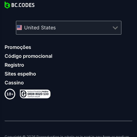
United States
Promoções
Código promocional
Registro
Sites espelho
Cassino
Copyright © 2026 Reproduction in whole or in part in any form or medium