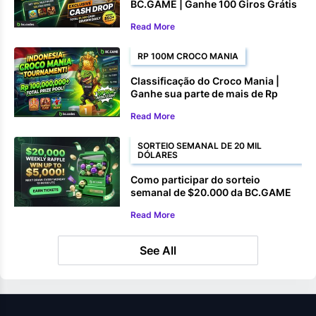
BC.GAME | Ganhe 100 Giros Grátis
e Prêmios em Dinheiro
Read More
RP 100M CROCO MANIA
Classificação do Croco Mania |
Ganhe sua parte de mais de Rp
100.000.000
Read More
SORTEIO SEMANAL DE 20 MIL
DÓLARES
Como participar do sorteio
semanal de $20.000 da BC.GAME
Read More
See All