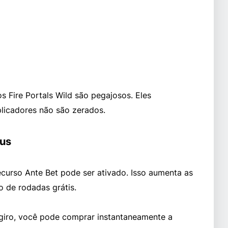
s Fire Portals Wild são pegajosos. Eles
licadores não são zerados.
nus
curso Ante Bet pode ser ativado. Isso aumenta as
o de rodadas grátis.
 giro, você pode comprar instantaneamente a