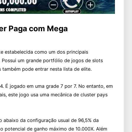
ster Paga com Mega
te estabelecida como um dos principais
 Possui um grande portfólio de jogos de slots
 também pode entrar nesta lista de elite.
4. É jogado em uma grade 7 por 7. No entanto, em
ais, este jogo usa uma mecânica de cluster pays
o abaixo da configuração usual de 96,5% da
lo potencial de ganho máximo de 10.000X. Além