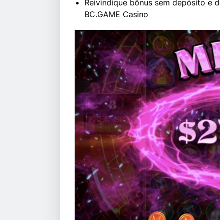
Reivindique bônus sem depósito e 
BC.GAME Casino