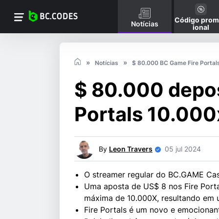
Código pro
Notícias
ional
Notícias
$ 80.000 BC Game Fire Portal
$ 80.000 depos
Portals 10.000
By
Leon Travers
05 jul 2024
O streamer regular do BC.GAME Casi
Uma aposta de US$ 8 nos Fire Porta
máxima de 10.000X, resultando em
Fire Portals é um novo e emocionant