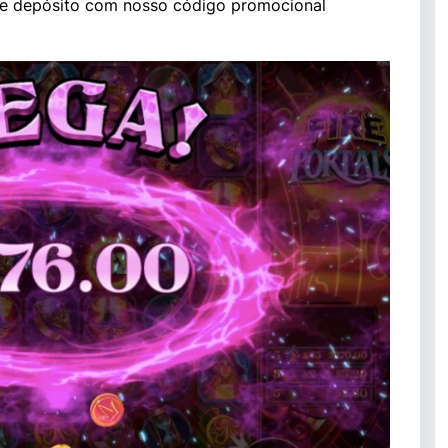
de depósito com nosso código promocional