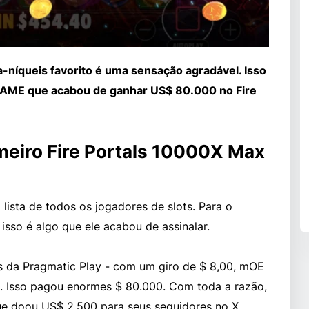
níqueis favorito é uma sensação agradável. Isso
AME que acabou de ganhar US$ 80.000 no Fire
eiro Fire Portals 10000X Max
lista de todos os jogadores de slots. Para o
so é algo que ele acabou de assinalar.
als da Pragmatic Play - com um giro de $ 8,00, mOE
. Isso pagou enormes $ 80.000. Com toda a razão,
que doou US$ 2.500 para seus seguidores no X.