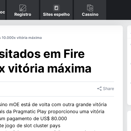
moc
Registro
Sites espelho
Cassino
s 10.000x vitória máxima
itados em Fire
x vitória máxima
Share
no mOE está de volta com outra grande vitória
ls da Pragmatic Play proporcionou uma vitória
 um pagamento de US$ 80.000
e jogo de slot cluster pays