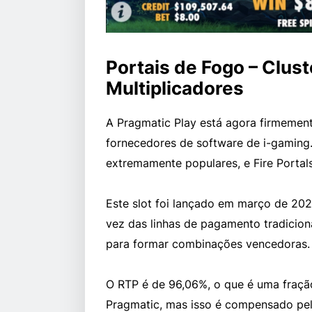
Portais de Fogo – Clu
Multiplicadores
A Pragmatic Play está agora firmemen
fornecedores de software de i-gaming.
extremamente populares, e Fire Portals
Este slot foi lançado em março de 202
vez das linhas de pagamento tradicion
para formar combinações vencedoras.
O RTP é de 96,06%, o que é uma fraçã
Pragmatic, mas isso é compensado pe