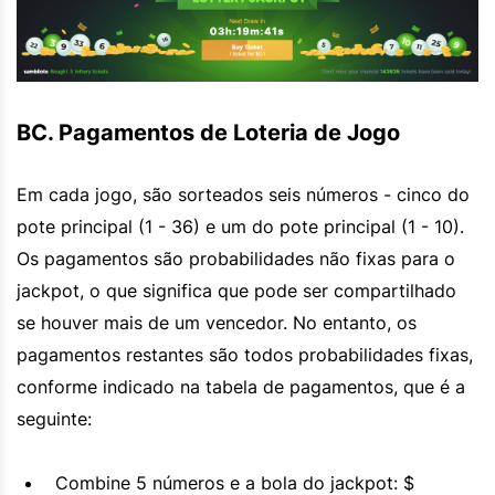
BC. Pagamentos de Loteria de Jogo
Em cada jogo, são sorteados seis números - cinco do
pote principal (1 - 36) e um do pote principal (1 - 10).
Os pagamentos são probabilidades não fixas para o
jackpot, o que significa que pode ser compartilhado
se houver mais de um vencedor. No entanto, os
pagamentos restantes são todos probabilidades fixas,
conforme indicado na tabela de pagamentos, que é a
seguinte:
Combine 5 números e a bola do jackpot: $