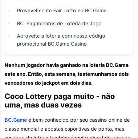
Provavelmente Fair Lotto no BC.Game
BC. Pagamentos de Loteria de Jogo
Aproveite a loteria com nosso código
promocional BC.Game Casino
Nenhum jogador havia ganhado na loteria BC.Game
este ano. Então, esta semana, testemunhamos dois
vencedores do jackpot em dois dias.
Coco Lottery paga muito - não
uma, mas duas vezes
BC.Game
é bem conhecido por seu cassino online de
classe mundial e apostas esportivas de ponta, mas
seu jogo de loteria também é muito divertido para os