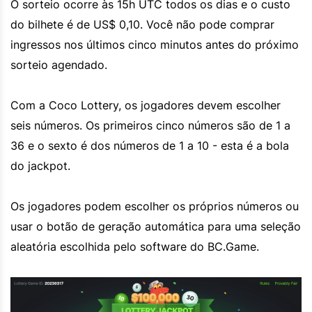
O sorteio ocorre às 15h UTC todos os dias e o custo
do bilhete é de US$ 0,10. Você não pode comprar
ingressos nos últimos cinco minutos antes do próximo
sorteio agendado.
Com a Coco Lottery, os jogadores devem escolher
seis números. Os primeiros cinco números são de 1 a
36 e o sexto é dos números de 1 a 10 - esta é a bola
do jackpot.
Os jogadores podem escolher os próprios números ou
usar o botão de geração automática para uma seleção
aleatória escolhida pelo software do BC.Game.