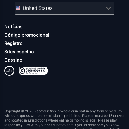
United States
Notícias
Código promocional
Registro
Sites espelho
Cassino
Copyright © 2026 Reproduction in whole or in part in any form or medium
without express written permission is prohibited. Players must be 18 or over
and located in jurisdictions where online gambling is legal. Please play
responsibly. Bet with your head, not over it. If you or someone you know