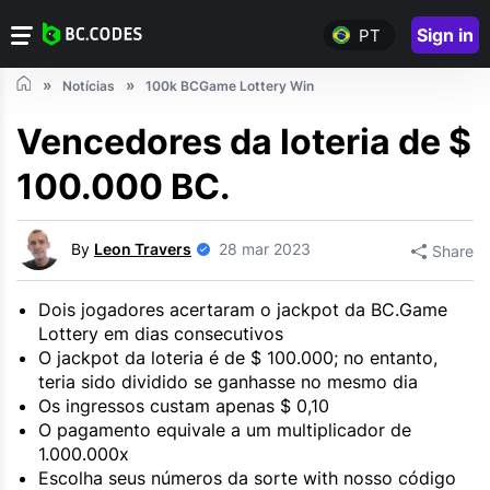
Sign in
PT
Notícias
100k BCGame Lottery Win
Vencedores da loteria de $
100.000 BC.
By
Leon Travers
28 mar 2023
Share
Dois jogadores acertaram o jackpot da BC.Game
Lottery em dias consecutivos
O jackpot da loteria é de $ 100.000; no entanto,
teria sido dividido se ganhasse no mesmo dia
Os ingressos custam apenas $ 0,10
O pagamento equivale a um multiplicador de
1.000.000x
Escolha seus números da sorte with nosso código