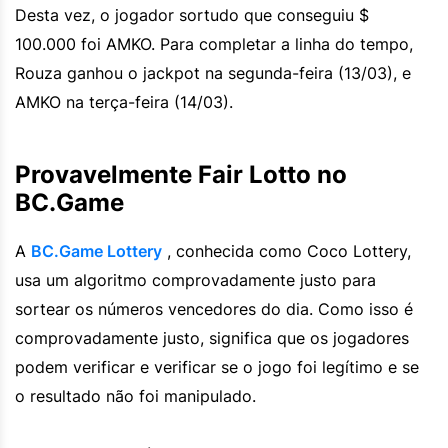
Desta vez, o jogador sortudo que conseguiu $
100.000 foi AMKO. Para completar a linha do tempo,
Rouza ganhou o jackpot na segunda-feira (13/03), e
AMKO na terça-feira (14/03).
Provavelmente Fair Lotto no
BC.Game
A
BC.Game Lottery
, conhecida como Coco Lottery,
usa um algoritmo comprovadamente justo para
sortear os números vencedores do dia. Como isso é
comprovadamente justo, significa que os jogadores
podem verificar e verificar se o jogo foi legítimo e se
o resultado não foi manipulado.