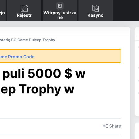
jn
Witryny lustrza
Rejestr
Kasyno
ne
loterią BC.Game Duleep Trophy
ame Promo Code
 puli 5000 $ w
eep Trophy w
Share