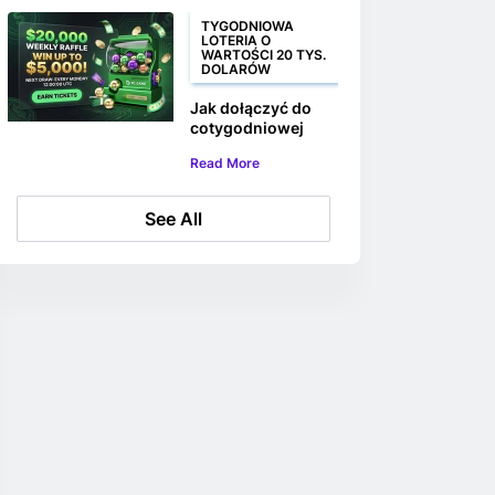
000 000 rupii
TYGODNIOWA
LOTERIA O
WARTOŚCI 20 TYS.
DOLARÓW
Jak dołączyć do
cotygodniowej
loterii BC.GAME z
Read More
pulą nagród 20 000
dolarów
See All