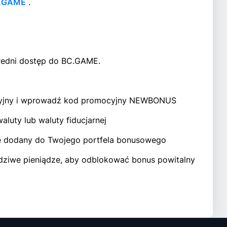
C.GAME
.
edni dostęp do BC.GAME.
racyjny i wprowadź kod promocyjny NEWBONUS
luty lub waluty fiducjarnej
e dodany do Twojego portfela bonusowego
dziwe pieniądze, aby odblokować bonus powitalny