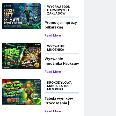
WYGRAJ 500$
DARMOWYCH
ZAKŁADÓW
Promocja imprezy
piłkarskiej
BC.GAME |
Read More
Obstawiaj i
wygrywaj do 500 $
w darmowych
WYZWANIE
MNOŻNIKA
zakładach
Wyzwanie
mnożnika Hacksaw
w BC.GAME |
Read More
Wygraj 100
darmowych
spinów i nagrody
KROKODYLOWA
MANIA ZA 100
pieniężne
MLN RUPII
Tabela wyników
Croco Mania |
Wygraj swoją
Read More
część z ponad 100