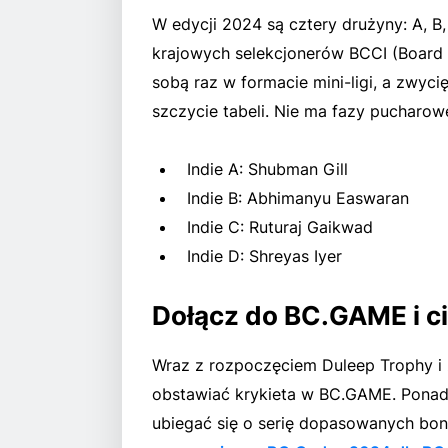
W edycji 2024 są cztery drużyny: A, B,
krajowych selekcjonerów BCCI (Board of
sobą raz w formacie mini-ligi, a zwyci
szczycie tabeli. Nie ma fazy pucharowe
Indie A: Shubman Gill
Indie B: Abhimanyu Easwaran
Indie C: Ruturaj Gaikwad
Indie D: Shreyas Iyer
Dołącz do BC.GAME i ci
Wraz z rozpoczęciem Duleep Trophy i 
obstawiać krykieta w BC.GAME. Ponad
ubiegać się o serię dopasowanych bo