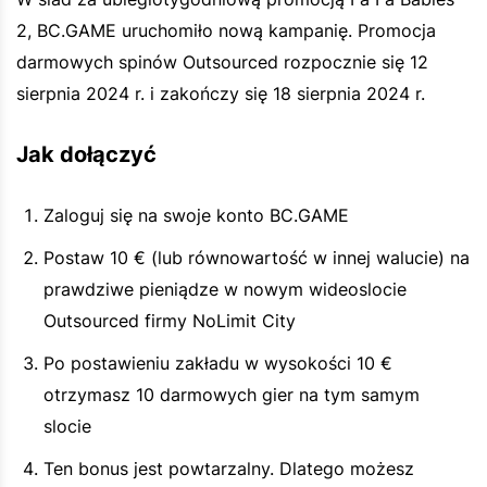
2, BC.GAME uruchomiło nową kampanię. Promocja
darmowych spinów Outsourced rozpocznie się 12
sierpnia 2024 r. i zakończy się 18 sierpnia 2024 r.
Jak dołączyć
Zaloguj się na swoje konto BC.GAME
Postaw 10 € (lub równowartość w innej walucie) na
prawdziwe pieniądze w nowym wideoslocie
Outsourced firmy NoLimit City
Po postawieniu zakładu w wysokości 10 €
otrzymasz 10 darmowych gier na tym samym
slocie
Ten bonus jest powtarzalny. Dlatego możesz