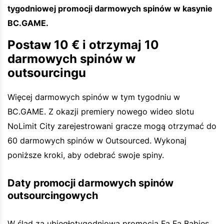
tygodniowej promocji darmowych spinów w kasynie
BC.GAME.
Postaw 10 € i otrzymaj 10
darmowych spinów w
outsourcingu
Więcej darmowych spinów w tym tygodniu w
BC.GAME. Z okazji premiery nowego wideo slotu
NoLimit City zarejestrowani gracze mogą otrzymać do
60 darmowych spinów w Outsourced. Wykonaj
poniższe kroki, aby odebrać swoje spiny.
Daty promocji darmowych spinów
outsourcingowych
W ślad za ubiegłotygodniową promocją Fa Fa Babies