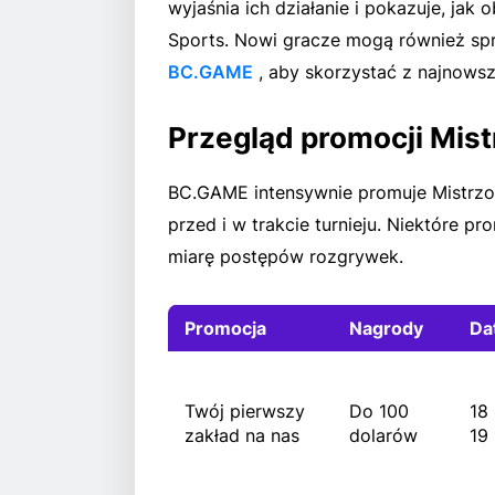
wyjaśnia ich działanie i pokazuje, ja
Sports. Nowi gracze mogą również s
BC.GAME
, aby skorzystać z najnowsz
Przegląd promocji Mis
BC.GAME intensywnie promuje Mistrzos
przed i w trakcie turnieju. Niektóre pr
miarę postępów rozgrywek.
Promocja
Nagrody
Da
Twój pierwszy
Do 100
18
zakład na nas
dolarów
19 