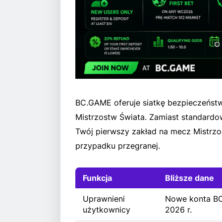
BC.GAME oferuje siatkę bezpieczeńst
Mistrzostw Świata. Zamiast standard
Twój pierwszy zakład na mecz Mistrzo
przypadku przegranej.
Funkcja
Bliższe dane
Uprawnieni
Nowe konta BC
użytkownicy
2026 r.