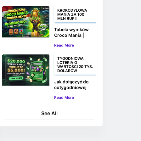
darmowych
spinów i nagrody
KROKODYLOWA
MANIA ZA 100
pieniężne
MLN RUPII
Tabela wyników
Croco Mania |
Wygraj swoją
Read More
część z ponad 100
000 000 rupii
TYGODNIOWA
LOTERIA O
WARTOŚCI 20 TYS.
DOLARÓW
Jak dołączyć do
cotygodniowej
loterii BC.GAME z
Read More
pulą nagród 20 000
dolarów
See All