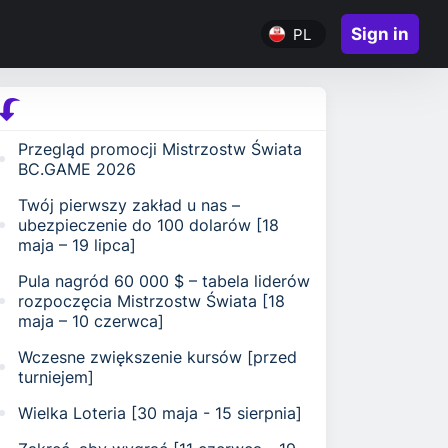
Sign in
PL
Przegląd promocji Mistrzostw Świata
BC.GAME 2026
Twój pierwszy zakład u nas –
ubezpieczenie do 100 dolarów [18
maja – 19 lipca]
Pula nagród 60 000 $ – tabela liderów
rozpoczęcia Mistrzostw Świata [18
maja – 10 czerwca]
Wczesne zwiększenie kursów [przed
turniejem]
Wielka Loteria [30 maja - 15 sierpnia]