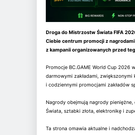
Droga do Mistrzostw Świata FIFA 202
Ciebie centrum promocji z nagrodami 
z kampanii organizowanych przed teg
Promocje BC.GAME World Cup 2026 wy
darmowymi zakładami, zwiększonymi ku
i codziennymi promocjami zakładów sp
Nagrody obejmują nagrody pieniężne, d
Świata, sztabki złota, elektronikę i zu
Ta strona omawia aktualne i nadchod