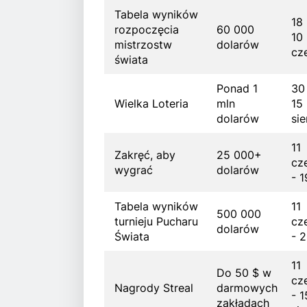
Tabela wyników
18
rozpoczęcia
60 000
10
mistrzostw
dolarów
cz
świata
Ponad 1
30
Wielka Loteria
mln
15
dolarów
sie
11
Zakręć, aby
25 000+
cz
wygrać
dolarów
- 1
Tabela wyników
11
500 000
turnieju Pucharu
cz
dolarów
Świata
- 2
11
Do 50 $ w
cz
Nagrody Streal
darmowych
- 1
zakładach