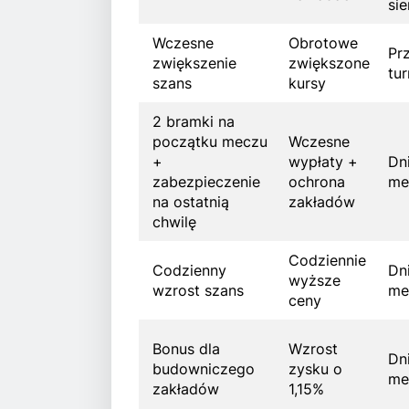
sie
Wczesne
Obrotowe
Pr
zwiększenie
zwiększone
tu
szans
kursy
2 bramki na
początku meczu
Wczesne
+
wypłaty +
Dn
zabezpieczenie
ochrona
me
na ostatnią
zakładów
chwilę
Codziennie
Codzienny
Dn
wyższe
wzrost szans
me
ceny
Bonus dla
Wzrost
Dn
budowniczego
zysku o
me
zakładów
1,15%