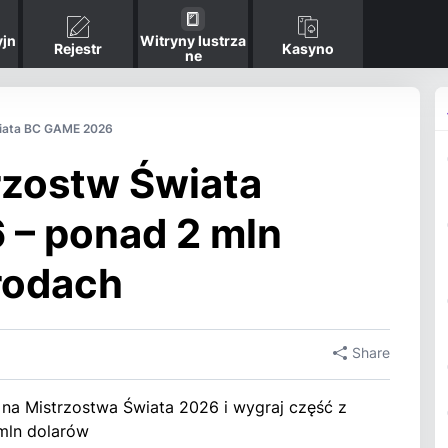
jn
Witryny lustrza
Rejestr
Kasyno
ne
wiata BC GAME 2026
rzostw Świata
– ponad 2 mln
rodach
Share
a Mistrzostwa Świata 2026 i wygraj część z
mln dolarów