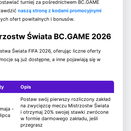
k obstawiać turniej za pośrednictwem BC.GAME
prawdzić
naszą stronę z kodami promocyjnymi
ych ofert powitalnych i bonusów.
trzostw Świata BC.GAME 2026
twa Świata FIFA 2026, oferując liczne oferty
omocje są już dostępne, a inne pojawiają się w
ty
Opis
Postaw swój pierwszy rozliczony zakład
na zwycięzcę meczu Mistrzostw Świata
 maja -
i otrzymaj 20% swojej stawki zwrócone
lipca
w formie darmowego zakładu, jeśli
przegrasz