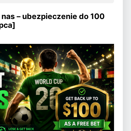
 nas – ubezpieczenie do 100
ipca]