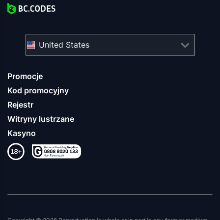
United States
Promocje
Kod promocyjny
Rejestr
Witryny lustrzane
Kasyno