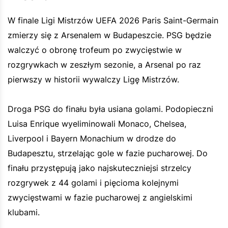
W finale Ligi Mistrzów UEFA 2026 Paris Saint-Germain
zmierzy się z Arsenalem w Budapeszcie. PSG będzie
walczyć o obronę trofeum po zwycięstwie w
rozgrywkach w zeszłym sezonie, a Arsenal po raz
pierwszy w historii wywalczy Ligę Mistrzów.
Droga PSG do finału była usiana golami. Podopieczni
Luisa Enrique wyeliminowali Monaco, Chelsea,
Liverpool i Bayern Monachium w drodze do
Budapesztu, strzelając gole w fazie pucharowej. Do
finału przystępują jako najskuteczniejsi strzelcy
rozgrywek z 44 golami i pięcioma kolejnymi
zwycięstwami w fazie pucharowej z angielskimi
klubami.