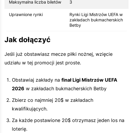
Maksymalna liczba biletów
3
Uprawnione rynki
Rynki Ligi Mistrzów UEFA w
zakładach bukmacherskich
Betby
Jak dołączyć
Jeśli już obstawiasz mecze piłki nożnej, wzięcie
udziału w tej promocji jest proste.
Obstawiaj zakłady na
finał Ligi Mistrzów UEFA
2026
w zakładach bukmacherskich Betby
Zbierz co najmniej 20$ w zakładach
kwalifikujących.
Za każde postawione 20$ otrzymasz jeden los na
loterię.