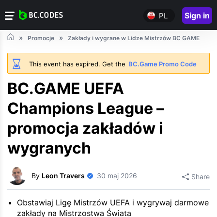
Sign in
PL
Promocje
Zakłady i wygrane w Lidze Mistrzów BC GAME
This event has expired. Get the
BC.Game Promo Code
BC.GAME UEFA
Champions League –
promocja zakładów i
wygranych
By
Leon Travers
30 maj 2026
Share
Obstawiaj Ligę Mistrzów UEFA i wygrywaj darmowe
zakłady na Mistrzostwa Świata