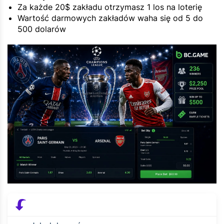
Za każde 20$ zakładu otrzymasz 1 los na loterię
Wartość darmowych zakładów waha się od 5 do
500 dolarów