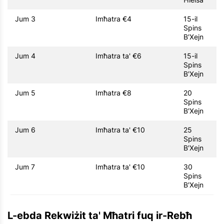
Jum 3
Imħatra €4
15-il
Spins
B'Xejn
Jum 4
Imħatra ta' €6
15-il
Spins
B'Xejn
Jum 5
Imħatra €8
20
Spins
B'Xejn
Jum 6
Imħatra ta' €10
25
Spins
B'Xejn
Jum 7
Imħatra ta' €10
30
Spins
B'Xejn
L-ebda Rekwiżit ta' Mħatri fuq ir-Rebħ