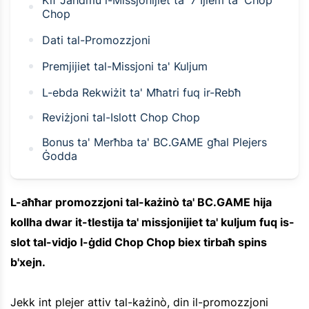
Kif Jaħdmu l-Missjonijiet ta' 7 Ijiem ta' Chop
Chop
Dati tal-Promozzjoni
Premjijiet tal-Missjoni ta' Kuljum
L-ebda Rekwiżit ta' Mħatri fuq ir-Rebħ
Reviżjoni tal-Islott Chop Chop
Bonus ta' Merħba ta' BC.GAME għal Plejers
Ġodda
L-aħħar promozzjoni tal-każinò ta' BC.GAME hija
kollha dwar it-tlestija ta' missjonijiet ta' kuljum fuq is-
slot tal-vidjo l-ġdid Chop Chop biex tirbaħ spins
b'xejn.
Jekk int plejer attiv tal-każinò, din il-promozzjoni