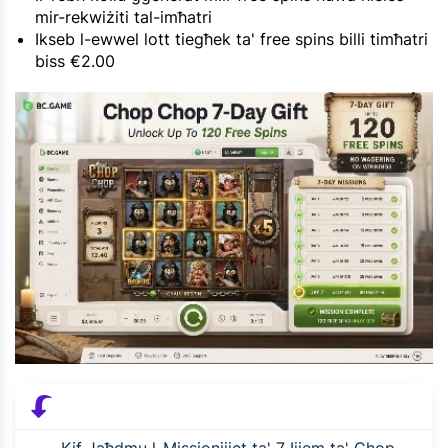
mir-rekwiżiti tal-imħatri
Ikseb l-ewwel lott tiegħek ta' free spins billi timħatri
biss €2.00