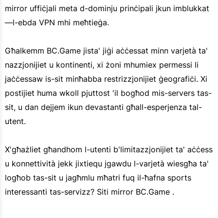
mirror uffiċjali meta d-dominju prinċipali jkun imblukkat
—l-ebda VPN mhi meħtieġa.
Għalkemm BC.Game jista' jiġi aċċessat minn varjetà ta'
nazzjonijiet u kontinenti, xi żoni mhumiex permessi li
jaċċessaw is-sit minħabba restrizzjonijiet ġeografiċi. Xi
postijiet huma wkoll pjuttost 'il bogħod mis-servers tas-
sit, u dan dejjem ikun devastanti għall-esperjenza tal-
utent.
X'għażliet għandhom l-utenti b'limitazzjonijiet ta' aċċess
u konnettività jekk jixtiequ jgawdu l-varjetà wiesgħa ta'
logħob tas-sit u jagħmlu mħatri fuq il-ħafna sports
interessanti tas-servizz? Siti mirror BC.Game .