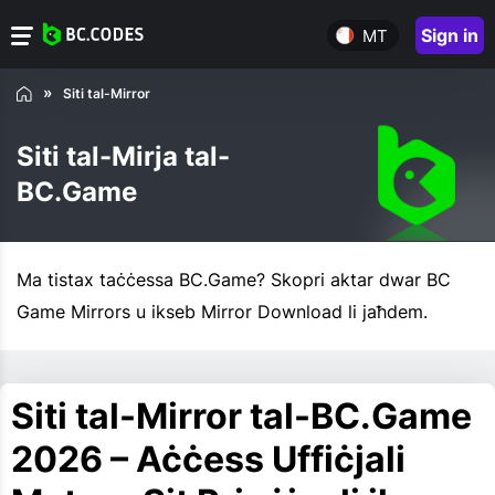
Sign in
MT
Siti tal-Mirror
Siti tal-Mirja tal-
BC.Game
Ma tistax taċċessa BC.Game? Skopri aktar dwar BC
Game Mirrors u ikseb Mirror Download li jaħdem.
Siti tal-Mirror tal-BC.Game
2026 – Aċċess Uffiċjali