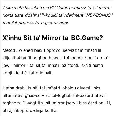
Anke meta tissieħeb ma BC.Game permezz ta' sit mirror
xorta tista' ddaħħal il-kodiċi ta' riferiment ' NEWBONUS '
matul il-proċess ta' reġistrazzjoni.
X'inhu Sit ta' Mirror ta' BC.Game?
Metodu wieħed biex tipprovdi servizz ta' mħatri lil
klijenti aktar 'il bogħod huwa li toħloq verżjoni "klonu"
jew " mirror " ta' sit ta' mħatri eżistenti. Is-siti huma
kopji identiċi tal-oriġinali.
Ħafna drabi, is-siti tal-imħatri joħolqu diversi links
alternattivi għas-servizz tal-logħob tal-azzard attwali
tagħhom. Filwaqt li xi siti mirror jservu biss ċerti pajjiżi,
oħrajn ikopru d-dinja kollha.