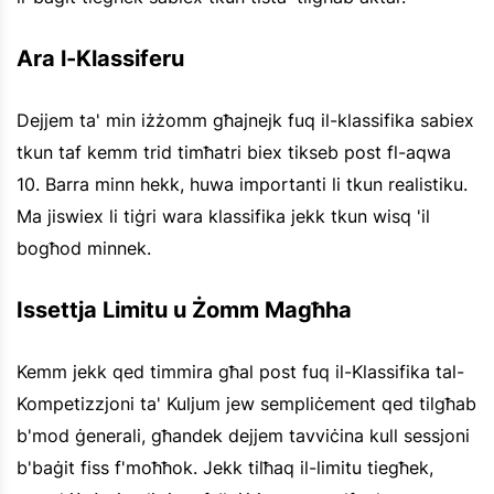
Ara l-Klassiferu
Dejjem ta' min iżżomm għajnejk fuq il-klassifika sabiex
tkun taf kemm trid timħatri biex tikseb post fl-aqwa
10. Barra minn hekk, huwa importanti li tkun realistiku.
Ma jiswiex li tiġri wara klassifika jekk tkun wisq 'il
bogħod minnek.
Issettja Limitu u Żomm Magħha
Kemm jekk qed timmira għal post fuq il-Klassifika tal-
Kompetizzjoni ta' Kuljum jew sempliċement qed tilgħab
b'mod ġenerali, għandek dejjem tavviċina kull sessjoni
b'baġit fiss f'moħħok. Jekk tilħaq il-limitu tiegħek,