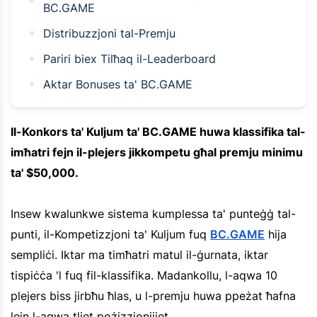
BC.GAME
Distribuzzjoni tal-Premju
Pariri biex Tilħaq il-Leaderboard
Aktar Bonuses ta' BC.GAME
Il-Konkors ta' Kuljum ta' BC.GAME huwa klassifika tal-
imħatri fejn il-plejers jikkompetu għal premju minimu
ta' $50,000.
Insew kwalunkwe sistema kumplessa ta' punteġġ tal-
punti, il-Kompetizzjoni ta' Kuljum fuq
BC.GAME
hija
sempliċi. Iktar ma timħatri matul il-ġurnata, iktar
tispiċċa 'l fuq fil-klassifika. Madankollu, l-aqwa 10
plejers biss jirbħu ħlas, u l-premju huwa ppeżat ħafna
lejn l-aqwa tliet pożizzjonijiet.