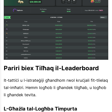
Pariri biex Tilħaq il-Leaderboard
It-tattiċi u l-istrateġiji għandhom rwol kruċjali fit-tlielaq
tal-imħatri. Hemm logħob li għandek tilgħab, u logħob
li għandek tevita.
L-Għażla tal-Logħba Timpurta