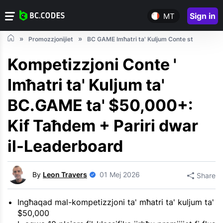
Sign in
MT
Promozzjonijiet
BC GAME Imħatri ta' Kuljum Conte st
Kompetizzjoni Conte '
Imħatri ta' Kuljum ta'
BC.GAME ta' $50,000+:
Kif Taħdem + Pariri dwar
il-Leaderboard
By
Leon Travers
01 Mej 2026
Share
Ingħaqad mal-kompetizzjoni ta' mħatri ta' kuljum ta'
$50,000