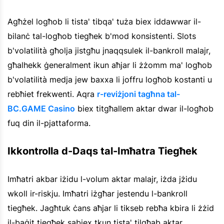
Agħżel logħob li tista' tibqa' tuża biex iddawwar il-
bilanċ tal-logħob tiegħek b'mod konsistenti. Slots
b'volatilità għolja jistgħu jnaqqsulek il-bankroll malajr,
għalhekk ġeneralment ikun aħjar li żżomm ma' logħob
b'volatilità medja jew baxxa li joffru logħob kostanti u
rebħiet frekwenti. Aqra
r-reviżjoni tagħna tal-
BC.GAME Casino
biex titgħallem aktar dwar il-logħob
fuq din il-pjattaforma.
Ikkontrolla d-Daqs tal-Imħatra Tiegħek
Imħatri akbar iżidu l-volum aktar malajr, iżda jżidu
wkoll ir-riskju. Imħatri iżgħar jestendu l-bankroll
tiegħek. Jagħtuk ċans aħjar li tikseb rebħa kbira li żżid
il-baġit tiegħek sabiex tkun tista' tilgħab aktar.