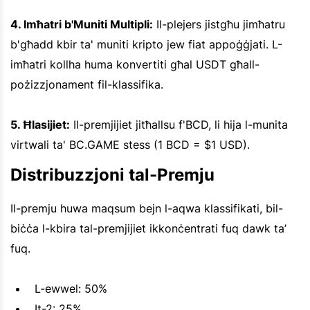
4. Imħatri b'Muniti Multipli:
Il-plejers jistgħu jimħatru
b'għadd kbir ta' muniti kripto jew fiat appoġġjati. L-
imħatri kollha huma konvertiti għal USDT għall-
pożizzjonament fil-klassifika.
5. Ħlasijiet:
Il-premjijiet jitħallsu f'BCD, li hija l-munita
virtwali ta' BC.GAME stess (1 BCD = $1 USD).
Distribuzzjoni tal-Premju
Il-premju huwa maqsum bejn l-aqwa klassifikati, bil-
biċċa l-kbira tal-premjijiet ikkonċentrati fuq dawk ta’
fuq.
L-ewwel: 50%
It-2: 25%