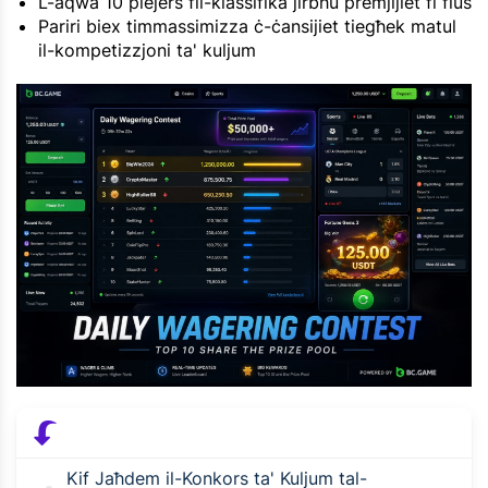
L-aqwa 10 plejers fil-klassifika jirbħu premjijiet fi flus
Pariri biex timmassimizza ċ-ċansijiet tiegħek matul
il-kompetizzjoni ta' kuljum
Kif Jaħdem il-Konkors ta' Kuljum tal-