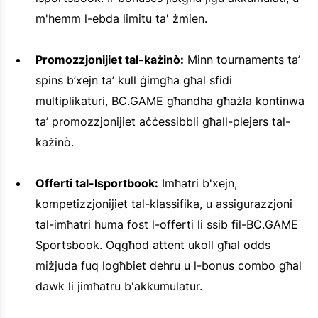
m'hemm l-ebda limitu ta' żmien.
Promozzjonijiet tal-każinò:
Minn tournaments ta’
spins b’xejn ta’ kull ġimgħa għal sfidi
multiplikaturi, BC.GAME għandha għażla kontinwa
ta’ promozzjonijiet aċċessibbli għall-plejers tal-
każinò.
Offerti tal-Isportbook:
Imħatri b'xejn,
kompetizzjonijiet tal-klassifika, u assigurazzjoni
tal-imħatri huma fost l-offerti li ssib fil-BC.GAME
Sportsbook. Oqgħod attent ukoll għal odds
miżjuda fuq logħbiet dehru u l-bonus combo għal
dawk li jimħatru b'akkumulatur.