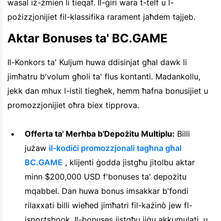
wasal iż-żmien li tieqaf. Il-ġiri wara t-telf u l-
pożizzjonijiet fil-klassifika rarament jaħdem tajjeb.
Aktar Bonuses ta' BC.GAME
Il-Konkors ta' Kuljum huwa ddisinjat għal dawk li
jimħatru b'volum għoli ta' flus kontanti. Madankollu,
jekk dan mhux l-istil tiegħek, hemm ħafna bonusijiet u
promozzjonijiet oħra biex tipprova.
Offerta ta' Merħba b'Depożitu Multiplu:
Billi
jużaw
il-kodiċi promozzjonali tagħna għal
BC.GAME
, klijenti ġodda jistgħu jitolbu aktar
minn $200,000 USD f'bonuses ta' depożitu
mqabbel. Dan huwa bonus imsakkar b'fondi
rilaxxati billi wieħed jimħatri fil-każinò jew fl-
isportsbook. Il-bonuses jistgħu jiġu akkumulati, u