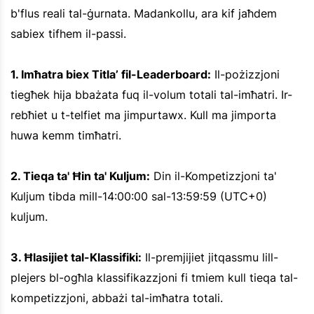
b'flus reali tal-ġurnata. Madankollu, ara kif jaħdem
sabiex tifhem il-passi.
1. Imħatra biex Titla’ fil-Leaderboard:
Il-pożizzjoni
tiegħek hija bbażata fuq il-volum totali tal-imħatri. Ir-
rebħiet u t-telfiet ma jimpurtawx. Kull ma jimporta
huwa kemm timħatri.
2. Tieqa ta' Ħin ta' Kuljum:
Din il-Kompetizzjoni ta'
Kuljum tibda mill-14:00:00 sal-13:59:59 (UTC+0)
kuljum.
3. Ħlasijiet tal-Klassifiki:
Il-premjijiet jitqassmu lill-
plejers bl-ogħla klassifikazzjoni fi tmiem kull tieqa tal-
kompetizzjoni, abbażi tal-imħatra totali.