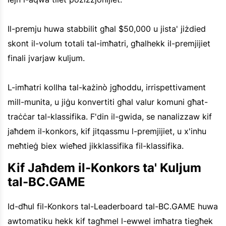
Il-premju huwa stabbilit għal $50,000 u jista' jiżdied
skont il-volum totali tal-imħatri, għalhekk il-premjijiet
finali jvarjaw kuljum.
L-imħatri kollha tal-każinò jgħoddu, irrispettivament
mill-munita, u jiġu konvertiti għal valur komuni għat-
traċċar tal-klassifika. F'din il-gwida, se nanalizzaw kif
jaħdem il-konkors, kif jitqassmu l-premjijiet, u x'inhu
meħtieġ biex wieħed jikklassifika fil-klassifika.
Kif Jaħdem il-Konkors ta' Kuljum
tal-BC.GAME
Id-dħul fil-Konkors tal-Leaderboard tal-BC.GAME huwa
awtomatiku hekk kif tagħmel l-ewwel imħatra tiegħek