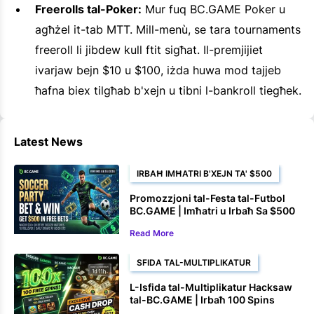
Freerolls tal-Poker:
Mur fuq BC.GAME Poker u
agħżel it-tab MTT. Mill-menù, se tara tournaments
freeroll li jibdew kull ftit sigħat. Il-premjijiet
ivarjaw bejn $10 u $100, iżda huwa mod tajjeb
ħafna biex tilgħab b'xejn u tibni l-bankroll tiegħek.
Latest News
IRBAĦ IMĦATRI B'XEJN TA' $500
Promozzjoni tal-Festa tal-Futbol
BC.GAME | Imħatri u Irbaħ Sa $500
f'Imħatri B'Xejn
Read More
SFIDA TAL-MULTIPLIKATUR
L-Isfida tal-Multiplikatur Hacksaw
tal-BC.GAME | Irbaħ 100 Spins
B'Xejn u Premjijiet fi Flus