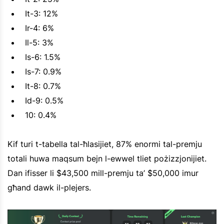
It-3: 12%
Ir-4: 6%
Il-5: 3%
Is-6: 1.5%
Is-7: 0.9%
It-8: 0.7%
Id-9: 0.5%
10: 0.4%
Kif turi t-tabella tal-ħlasijiet, 87% enormi tal-premju
totali huwa maqsum bejn l-ewwel tliet pożizzjonijiet.
Dan ifisser li $43,500 mill-premju ta’ $50,000 imur
għand dawk il-plejers.