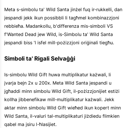
Meta s-simbolu ta' Wild Santa jinżel fuq ir-rukkelli, dan
jespandi jekk ikun possibbli li tagħmel kombinazzjoni
rebbieħa. Madankollu, b'differenza mis-simboli VS
f'Wanted Dead jew Wild, is-Simbolu ta' Wild Santa
jespandi biss 'l isfel mill-pożizzjoni oriġinali tiegħu.
Simboli ta' Rigali Selvaġġi
Is-simbolu Wild Gift huwa multiplikatur każwali, li
jvarja bejn 2x u 200x. Meta Wild Santa jespandi u
jgħaddi minn simbolu Wild Gift, il-pożizzjonijiet estiżi
kollha jibbenefikaw mill-multiplikatur każwali. Jekk
aktar minn simbolu Wild Gift wieħed ikun kopert minn
Wild Santa, il-valuri tal-multiplikaturi jiżdiedu flimkien
qabel ma jsiru l-ħlasijiet.