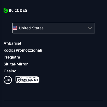
United States
Aħbarijiet
Kodiċi Promozzjonali
Irreġistra
Siti tal-Mirror
Casino