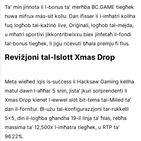
Ta' min jinnota li l-bonus ta' merħba BC.GAME tiegħek
huwa mifrux mas-sit kollu. Dan ifisser li l-imħatri kollha
fuq logħob tal-każinò live, Oriġinali, logħob tal-mejda,
u mħatri sportivi jikkontribwixxu biex jinfetaħ il-fondi
tal-bonus tiegħek, li jiġu riċevuti bħala premju fi flus.
Reviżjoni tal-Islott Xmas Drop
Meta wieħed iqis is-suċċess li Hacksaw Gaming kellha
matul dawn l-aħħar 5 snin, jista’ jkun sorprendenti li
Xmas Drop kienet l-ewwel slot bit-tema tal-Milied ta’
dan il-fornitur. Bl-użu tal-konfigurazzjoni tar-rukkelli
5x5, din il-logħba għandha 19-il linja ta’ ħlas, rebħa
massima ta’ 12,500x l-imħatra tiegħek, u RTP ta’
96.22%.