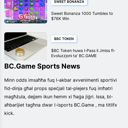
SWEET BONANZA
Sweet Bonanza 1000 Tumbles to
$76K Win
$BC TOKEN
$BC Token huwa l-Pass li Jmiss fl-
Evoluzzjoni ta' BC.GAME
BC.Game Sports News
Minn odds imsaħħa fuq l-akbar avvenimenti sportivi
fid-dinja għal props speċjali tal-plejers fuq imħatri
magħżula, dejjem ikun hemm xi ħaġa jiġri. Issa, bl-
aħbarijiet tagħna dwar l-isports BC.Game , ma titlifx
kick.