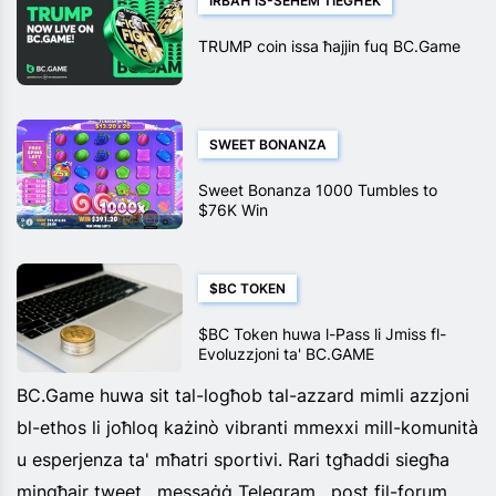
IRBAĦ IS-SEHEM TIEGĦEK
TRUMP coin issa ħajjin fuq BC.Game
SWEET BONANZA
Sweet Bonanza 1000 Tumbles to
$76K Win
$BC TOKEN
$BC Token huwa l-Pass li Jmiss fl-
Evoluzzjoni ta' BC.GAME
BC.Game huwa sit tal-logħob tal-azzard mimli azzjoni
bl-ethos li joħloq każinò vibranti mmexxi mill-komunità
u esperjenza ta' mħatri sportivi. Rari tgħaddi siegħa
mingħajr tweet , messaġġ Telegram , post fil-forum,