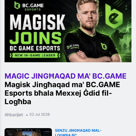
MAGIC JINGĦAQAD MA' BC.GAME
Magisk Jingħaqad ma' BC.GAME
Esports bħala Mexxej Ġdid fil-
Logħba
Aħbarijiet
02 Jul 2026
SENZU JINGĦAQAD MAL-
LOGĦBA BC