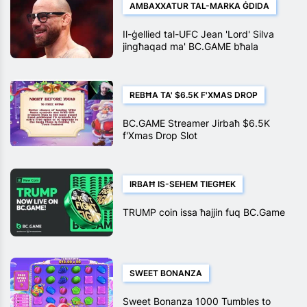
AMBAXXATUR TAL-MARKA ĠDIDA
Il-ġellied tal-UFC Jean 'Lord' Silva
jingħaqad ma' BC.GAME bħala
Ambaxxatur tal-Marka
REBĦA TA' $6.5K F'XMAS DROP
BC.GAME Streamer Jirbaħ $6.5K
f'Xmas Drop Slot
IRBAĦ IS-SEHEM TIEGĦEK
TRUMP coin issa ħajjin fuq BC.Game
SWEET BONANZA
Sweet Bonanza 1000 Tumbles to