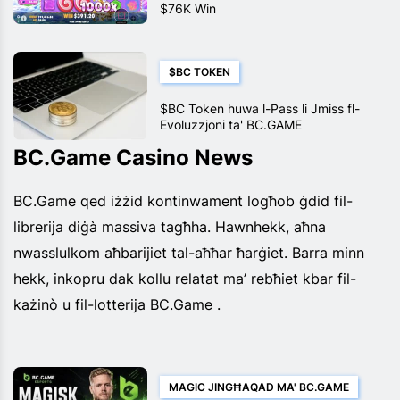
$76K Win
$BC TOKEN
$BC Token huwa l-Pass li Jmiss fl-
Evoluzzjoni ta' BC.GAME
BC.Game Casino News
BC.Game qed iżżid kontinwament logħob ġdid fil-
librerija diġà massiva tagħha. Hawnhekk, aħna
nwasslulkom aħbarijiet tal-aħħar ħarġiet. Barra minn
hekk, inkopru dak kollu relatat ma’ rebħiet kbar fil-
każinò u fil-lotterija BC.Game .
MAGIC JINGĦAQAD MA' BC.GAME