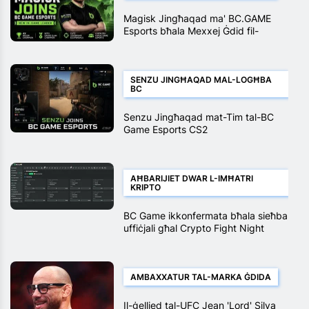
Magisk Jingħaqad ma' BC.GAME
Esports bħala Mexxej Ġdid fil-
Logħba
SENZU JINGĦAQAD MAL-LOGĦBA
BC
Senzu Jingħaqad mat-Tim tal-BC
Game Esports CS2
AĦBARIJIET DWAR L-IMĦATRI
KRIPTO
BC Game ikkonfermata bħala sieħba
uffiċjali għal Crypto Fight Night
2025
AMBAXXATUR TAL-MARKA ĠDIDA
Il-ġellied tal-UFC Jean 'Lord' Silva