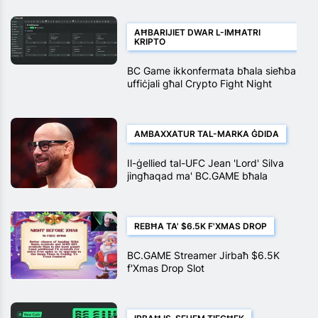
AĦBARIJIET DWAR L-IMĦATRI
KRIPTO
BC Game ikkonfermata bħala sieħba
uffiċjali għal Crypto Fight Night
2025
AMBAXXATUR TAL-MARKA ĠDIDA
Il-ġellied tal-UFC Jean 'Lord' Silva
jingħaqad ma' BC.GAME bħala
Ambaxxatur tal-Marka
REBĦA TA' $6.5K F'XMAS DROP
BC.GAME Streamer Jirbaħ $6.5K
f'Xmas Drop Slot