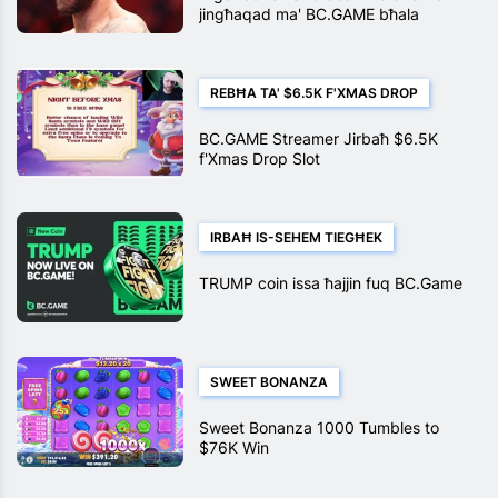
jingħaqad ma' BC.GAME bħala
Ambaxxatur tal-Marka
REBĦA TA' $6.5K F'XMAS DROP
BC.GAME Streamer Jirbaħ $6.5K
f'Xmas Drop Slot
IRBAĦ IS-SEHEM TIEGĦEK
TRUMP coin issa ħajjin fuq BC.Game
SWEET BONANZA
Sweet Bonanza 1000 Tumbles to
$76K Win