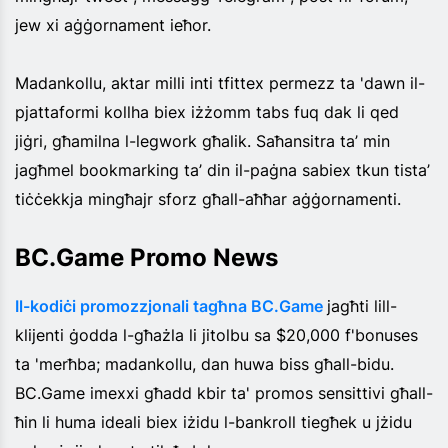
jew xi aġġornament ieħor.
Madankollu, aktar milli inti tfittex permezz ta 'dawn il-
pjattaformi kollha biex iżżomm tabs fuq dak li qed
jiġri, għamilna l-legwork għalik. Saħansitra ta’ min
jagħmel bookmarking ta’ din il-paġna sabiex tkun tista’
tiċċekkja mingħajr sforz għall-aħħar aġġornamenti.
BC.Game Promo News
Il-kodiċi promozzjonali tagħna BC.Game
jagħti lill-
klijenti ġodda l-għażla li jitolbu sa $20,000 f'bonuses
ta 'merħba; madankollu, dan huwa biss għall-bidu.
BC.Game imexxi għadd kbir ta' promos sensittivi għall-
ħin li huma ideali biex iżidu l-bankroll tiegħek u jżidu