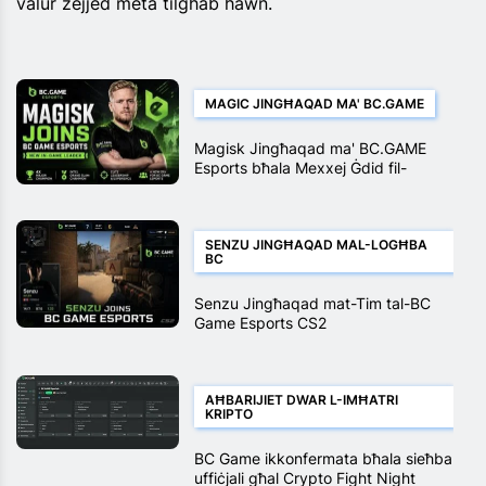
valur żejjed meta tilgħab hawn.
MAGIC JINGĦAQAD MA' BC.GAME
Magisk Jingħaqad ma' BC.GAME
Esports bħala Mexxej Ġdid fil-
Logħba
SENZU JINGĦAQAD MAL-LOGĦBA
BC
Senzu Jingħaqad mat-Tim tal-BC
Game Esports CS2
AĦBARIJIET DWAR L-IMĦATRI
KRIPTO
BC Game ikkonfermata bħala sieħba
uffiċjali għal Crypto Fight Night