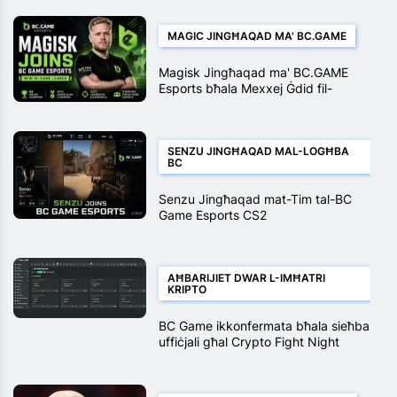
MAGIC JINGĦAQAD MA' BC.GAME
Magisk Jingħaqad ma' BC.GAME
Esports bħala Mexxej Ġdid fil-
Logħba
SENZU JINGĦAQAD MAL-LOGĦBA
BC
Senzu Jingħaqad mat-Tim tal-BC
Game Esports CS2
AĦBARIJIET DWAR L-IMĦATRI
KRIPTO
BC Game ikkonfermata bħala sieħba
uffiċjali għal Crypto Fight Night
2025