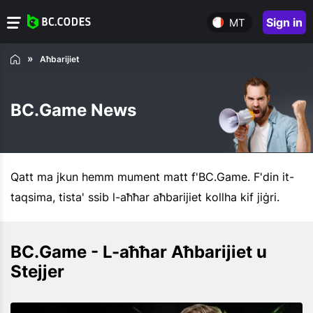
Sign in
MT
Aħbarijiet
BC.Game News
Qatt ma jkun hemm mument matt f'BC.Game. F'din it-
taqsima, tista' ssib l-aħħar aħbarijiet kollha kif jiġri.
BC.Game - L-aħħar Aħbarijiet u
Stejjer