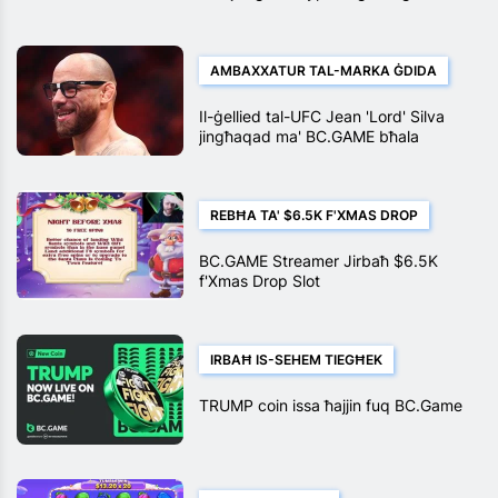
2025
AMBAXXATUR TAL-MARKA ĠDIDA
Il-ġellied tal-UFC Jean 'Lord' Silva
jingħaqad ma' BC.GAME bħala
Ambaxxatur tal-Marka
REBĦA TA' $6.5K F'XMAS DROP
BC.GAME Streamer Jirbaħ $6.5K
f'Xmas Drop Slot
IRBAĦ IS-SEHEM TIEGĦEK
TRUMP coin issa ħajjin fuq BC.Game