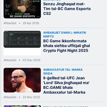
Senzu Jingħaqad mat-
Tim tal-BC Game Esports
CS2
Aħbarijiet
29 Apr 2026
AĦBARIJIET DWAR L-IMĦATRI
KRIPTO
BC Game ikkonfermata
bħala sieħba uffiċjali għal
Crypto Fight Night 2025
Aħbarijiet
03 Dec 2025
AMBAXXATUR TAL-MARKA
ĠDIDA
Il-ġellied tal-UFC Jean
'Lord' Silva jingħaqad ma'
BC.GAME bħala
Ambaxxatur tal-Marka
Aħbarijiet
23 Nov 2025