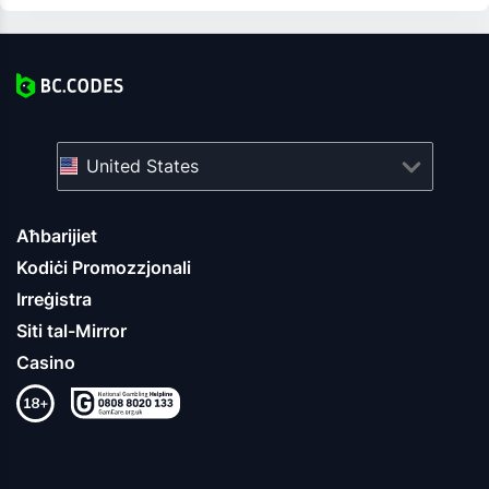
United States
Aħbarijiet
Kodiċi Promozzjonali
Irreġistra
Siti tal-Mirror
Casino