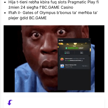
Hija t-tieni rebħa kbira fuq slots Pragmatic Play fi
żmien 24 siegħa f'BC.GAME Casino
Iftaħ il- Gates of Olympus b'bonus ta' merħba ta'
plejer ġdid BC.GAME