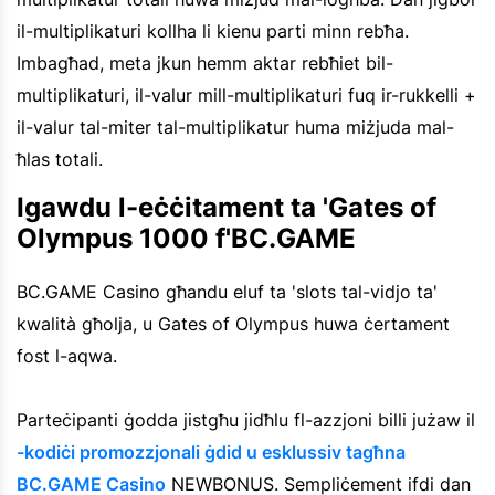
il-multiplikaturi kollha li kienu parti minn rebħa.
Imbagħad, meta jkun hemm aktar rebħiet bil-
multiplikaturi, il-valur mill-multiplikaturi fuq ir-rukkelli +
il-valur tal-miter tal-multiplikatur huma miżjuda mal-
ħlas totali.
Igawdu l-eċċitament ta 'Gates of
Olympus 1000 f'BC.GAME
BC.GAME Casino għandu eluf ta 'slots tal-vidjo ta'
kwalità għolja, u Gates of Olympus huwa ċertament
fost l-aqwa.
Parteċipanti ġodda jistgħu jidħlu fl-azzjoni billi jużaw il
-kodiċi promozzjonali ġdid u esklussiv tagħna
BC.GAME Casino
NEWBONUS. Sempliċement ifdi dan