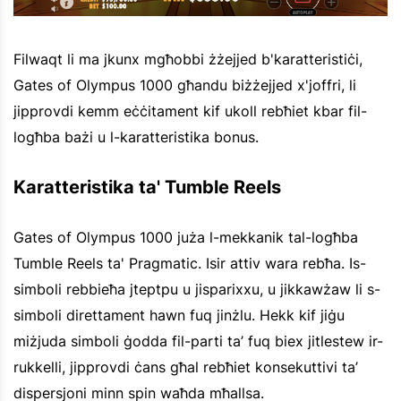
Filwaqt li ma jkunx mgħobbi żżejjed b'karatteristiċi,
Gates of Olympus 1000 għandu biżżejjed x'joffri, li
jipprovdi kemm eċċitament kif ukoll rebħiet kbar fil-
logħba bażi u l-karatteristika bonus.
Karatteristika ta' Tumble Reels
Gates of Olympus 1000 juża l-mekkanik tal-logħba
Tumble Reels ta' Pragmatic. Isir attiv wara rebħa. Is-
simboli rebbieħa jteptpu u jisparixxu, u jikkawżaw li s-
simboli direttament hawn fuq jinżlu. Hekk kif jiġu
miżjuda simboli ġodda fil-parti ta’ fuq biex jitlestew ir-
rukkelli, jipprovdi ċans għal rebħiet konsekuttivi ta’
dispersjoni minn spin waħda mħallsa.