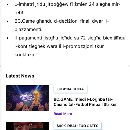
L-imħatri jridu jitpoġġew fi żmien 24 siegħa mir-
rebħ.
BC.Game għandu d-deċiżjoni finali dwar il-
pjazzamenti.
Il-pagamenti jistgħu jieħdu sa 72 siegħa biex jilħqu
l-kont tiegħek wara li l-promozzjoni tkun
konkluża.
Latest News
LOGĦBA ĠDIDA
BC.GAME Tniedi l-Logħba tal-
Casino tal-Futbol Pinball Striker
20000X
Read More
$90K IRBAĦ FUQ GATES