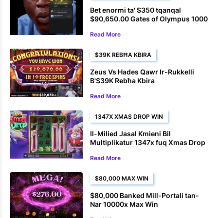
Bet enormi ta' $350 tqanqal
$90,650.00 Gates of Olympus 1000
Win
Read More
$39K REBĦA KBIRA
Zeus Vs Hades Qawr Ir-Rukkelli
B'$39K Rebħa Kbira
Read More
1347X XMAS DROP WIN
Il-Milied Jasal Kmieni Bil
Multiplikatur 1347x fuq Xmas Drop
Slot
Read More
$80,000 MAX WIN
$80,000 Banked Mill-Portali tan-
Nar 10000x Max Win