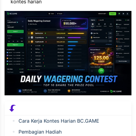
kontes harian
Cara Kerja Kontes Harian BC.GAME
Pembagian Hadiah