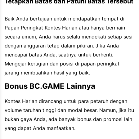
Tetapkan Batas dan Patuhi Batas Tersebut
Baik Anda bertujuan untuk mendapatkan tempat di
Papan Peringkat Kontes Harian atau hanya bermain
secara umum, Anda harus selalu mendekati setiap sesi
dengan anggaran tetap dalam pikiran. Jika Anda
mencapai batas Anda, saatnya untuk berhenti.
Mengejar kerugian dan posisi di papan peringkat
jarang membuahkan hasil yang baik.
Bonus BC.GAME Lainnya
Kontes Harian dirancang untuk para petaruh dengan
volume taruhan tinggi dan modal besar. Namun, jika itu
bukan gaya Anda, ada banyak bonus dan promosi lain
yang dapat Anda manfaatkan.