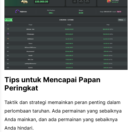
Tips untuk Mencapai Papan
Peringkat
Taktik dan strategi memainkan peran penting dalam
perlombaan taruhan. Ada permainan yang sebaiknya
Anda mainkan, dan ada permainan yang sebaiknya
Anda hindari.