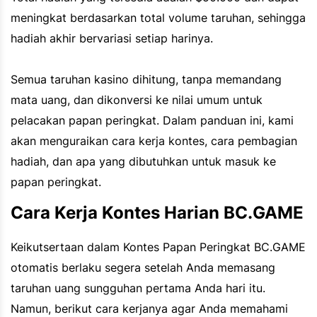
meningkat berdasarkan total volume taruhan, sehingga
hadiah akhir bervariasi setiap harinya.
Semua taruhan kasino dihitung, tanpa memandang
mata uang, dan dikonversi ke nilai umum untuk
pelacakan papan peringkat. Dalam panduan ini, kami
akan menguraikan cara kerja kontes, cara pembagian
hadiah, dan apa yang dibutuhkan untuk masuk ke
papan peringkat.
Cara Kerja Kontes Harian BC.GAME
Keikutsertaan dalam Kontes Papan Peringkat BC.GAME
otomatis berlaku segera setelah Anda memasang
taruhan uang sungguhan pertama Anda hari itu.
Namun, berikut cara kerjanya agar Anda memahami