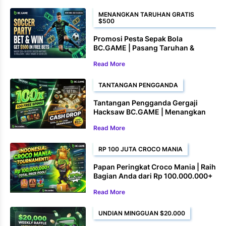
MENANGKAN TARUHAN GRATIS
$500
Promosi Pesta Sepak Bola
BC.GAME | Pasang Taruhan &
Menangkan Hingga $500 dalam
Read More
Taruhan Gratis
TANTANGAN PENGGANDA
Tantangan Pengganda Gergaji
Hacksaw BC.GAME | Menangkan
100 Putaran Gratis & Hadiah Uang
Read More
Tunai
RP 100 JUTA CROCO MANIA
Papan Peringkat Croco Mania | Raih
Bagian Anda dari Rp 100.000.000+
Read More
UNDIAN MINGGUAN $20.000