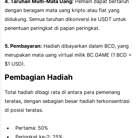
4. Taruhan Multi-Mata Uang:
Pemain dapat bertaruh
dengan beragam mata uang kripto atau fiat yang
didukung. Semua taruhan dikonversi ke USDT untuk
penentuan peringkat di papan peringkat.
5. Pembayaran:
Hadiah dibayarkan dalam BCD, yang
merupakan mata uang virtual milik BC.GAME (1 BCD =
$1 USD).
Pembagian Hadiah
Total hadiah dibagi rata di antara para pemenang
teratas, dengan sebagian besar hadiah terkonsentrasi
di posisi teratas.
Pertama: 50%
Peringkat ke-2: 25%