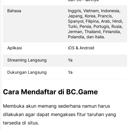
Bahasa
Inggris, Vietnam, Indonesia,
Jepang, Korea, Prancis,
Spanyol, Filipina, Arab, Hindi,
Turki, Persia, Portugis, Rusia,
Jerman, Thailand, Finlandia,
Polandia, dan Italia.
Aplikasi
iOS & Android
Streaming Langsung
Ya
Dukungan Langsung
Ya
Cara Mendaftar di BC.Game
Membuka akun memang sederhana namun harus
dilakukan agar dapat mengakses fitur taruhan yang
tersedia di situs.