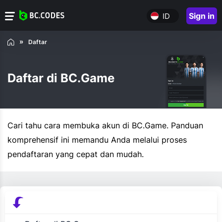
Sign in
ID
Daftar
Daftar di BC.Game
Cari tahu cara membuka akun di BC.Game. Panduan
komprehensif ini memandu Anda melalui proses
pendaftaran yang cepat dan mudah.