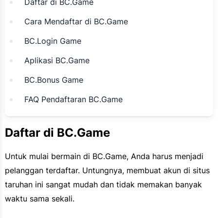
Daftar di BC.Game
Cara Mendaftar di BC.Game
BC.Login Game
Aplikasi BC.Game
BC.Bonus Game
FAQ Pendaftaran BC.Game
Daftar di BC.Game
Untuk mulai bermain di BC.Game, Anda harus menjadi
pelanggan terdaftar. Untungnya, membuat akun di situs
taruhan ini sangat mudah dan tidak memakan banyak
waktu sama sekali.