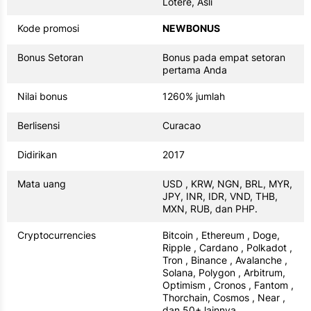
Lotere, Asli
Kode promosi
NEWBONUS
Bonus Setoran
Bonus pada empat setoran
pertama Anda
Nilai bonus
1260% jumlah
Berlisensi
Curacao
Didirikan
2017
Mata uang
USD , KRW, NGN, BRL, MYR,
JPY, INR, IDR, VND, THB,
MXN, RUB, dan PHP.
Cryptocurrencies
Bitcoin , Ethereum , Doge,
Ripple , Cardano , Polkadot ,
Tron , Binance , Avalanche ,
Solana, Polygon , Arbitrum,
Optimism , Cronos , Fantom ,
Thorchain, Cosmos , Near ,
dan 50+ lainnya