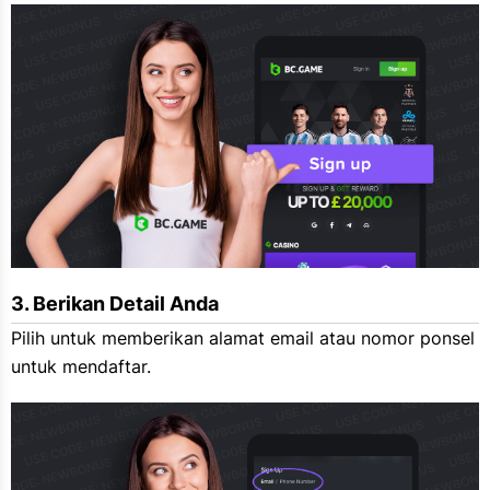
Berikan Detail Anda
Pilih untuk memberikan alamat email atau nomor ponsel
untuk mendaftar.