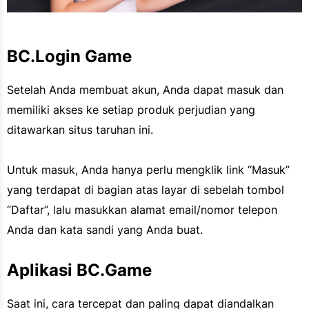
BC.Login Game
Setelah Anda membuat akun, Anda dapat masuk dan
memiliki akses ke setiap produk perjudian yang
ditawarkan situs taruhan ini.
Untuk masuk, Anda hanya perlu mengklik link “Masuk”
yang terdapat di bagian atas layar di sebelah tombol
“Daftar”, lalu masukkan alamat email/nomor telepon
Anda dan kata sandi yang Anda buat.
Aplikasi BC.Game
Saat ini, cara tercepat dan paling dapat diandalkan