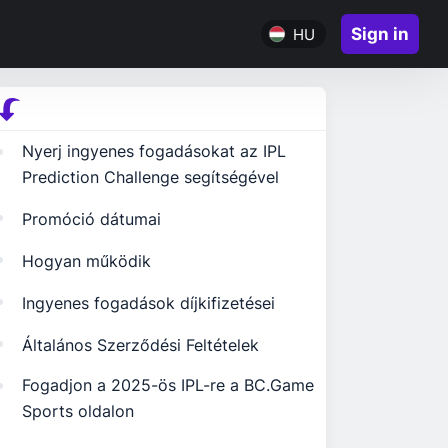
Sign in
HU
Nyerj ingyenes fogadásokat az IPL
Prediction Challenge segítségével
Promóció dátumai
Hogyan működik
Ingyenes fogadások díjkifizetései
Általános Szerződési Feltételek
Fogadjon a 2025-ös IPL-re a BC.Game
Sports oldalon