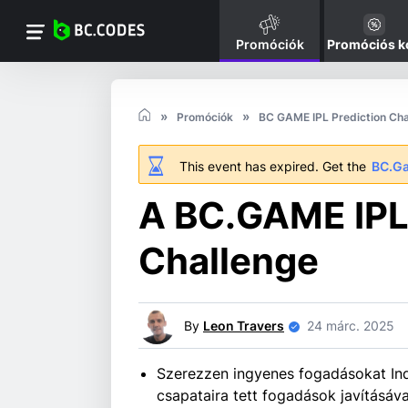
Promóciók
Promóciós k
Promóciók
BC GAME IPL Prediction Cha
This event has expired. Get the
BC.G
A BC.GAME IPL
Challenge
By
Leon Travers
24 márc. 2025
Szerezzen ingyenes fogadásokat Ind
csapataira tett fogadások javításáva