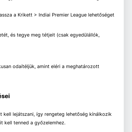
assza a Krikett > Indiai Premier League lehetőséget
ét, és tegye meg tétjeit (csak egyedülállók,
san odaítéljük, amint eléri a meghatározott
ései
kell lejátszani, így rengeteg lehetőség kínálkozik
it kell tenned a győzelemhez.