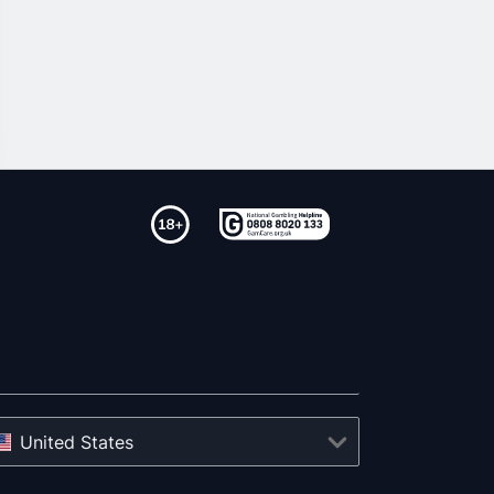
United States