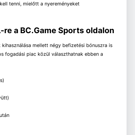
ell tenni, mielőtt a nyereményeket
L-re a BC.Game Sports oldalon
 kihasználása mellett négy befizetési bónuszra is
s fogadási piac közül választhatnak ebben a
s)
ütt)
után