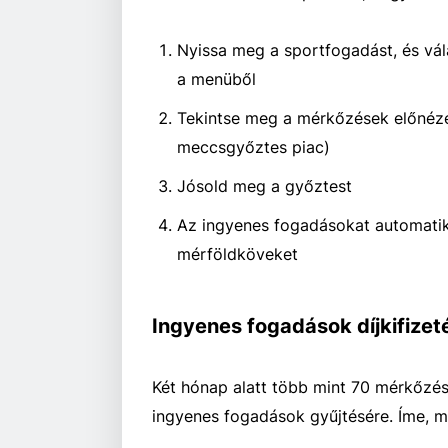
Nyissa meg a sportfogadást, és vál
a menüből
Tekintse meg a mérkőzések előnézet
meccsgyőztes piac)
Jósold meg a győztest
Az ingyenes fogadásokat automatiku
mérföldköveket
Ingyenes fogadások díjkifizet
Két hónap alatt több mint 70 mérkőzést 
ingyenes fogadások gyűjtésére. Íme, m