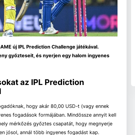
ME új IPL Prediction Challenge játékával.
seny győzteseit, és nyerjen egy halom ingyenes
okat az IPL Prediction
l
fogadóknak, hogy akár 80,00 USD-t (vagy ennek
enes fogadások formájában. Mindössze annyit kell
rmely mérkőzés győztes csapatát, hogy megnyerje
en jósol, annál több ingyenes fogadást kap.