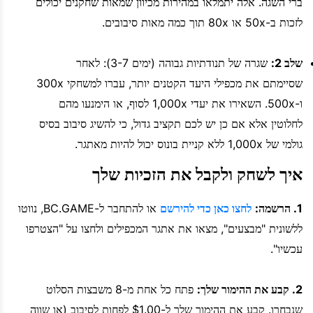
ברי השגה. אלה יתמלאו במהירות מכיוון שמאות שחקנים יכולים
לזכות ב-50x או 80x תוך כמה מאות סיבובים.
שלב 2:
שגרה של תנודתיות גבוהה (ימים 3-7): לאחר
שסיימתם את מכפילי היעד הקטנים יותר, עברו למשחקי 300x
ו-500x. השאירו את יעדי 1,000x לסוף, או הימנעו מהם
לחלוטין אלא אם כן יש לכם תקציב גדול, כי להשיג סיבוב בסיס
גולמי של 1,000x ללא קניית בונוס יכול להיות מאתגר.
איך לשחק ולקבל את הזכיות שלך
1. הרשמה:
לחצו כאן כדי להירשם
או להתחבר ל-BC.GAME, נווטו
ללשונית "מבצעים", מצאו את אתגר המכפילים ולחצו על "הצטרפו
עכשיו".
2. קבע את ההימור שלך:
פתח כל אחת מ-8 משבצות הסלוט
שנבחרו. קבע את ההימור שלך ל-$1.00 לפחות לסיבוב (או שווה