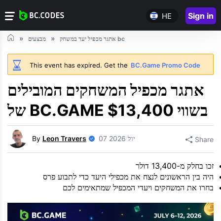
Sign in
HE
אתגר מכפיל יעד במשחק bc
מבצעים
This event has expired. Get the
BC.Game Promo Code
אתגר מכפיל המשחקים המובילים
של BC.GAME בשווי $13,400
07 יול 2026
Leon Travers
By
Share
זכו בחלק מ-13,400 דולר
היה בין הראשונים לנצח את מכפילי היעד כדי לתבוע פרס
בחרו את המשחקים ויעדי המכפיל שמתאימים לכם