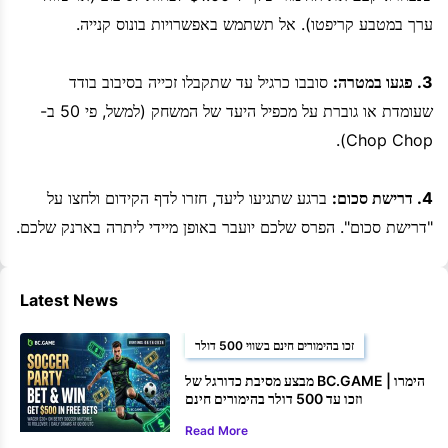
ערך במטבע קריפטו). אל תשתמש באפשרויות בונוס קנייה.
3. פגעו במטרה:
סובבו כרגיל עד שתקבלו זכייה בסיבוב בודד
שעומדת או גוברת על מכפיל היעד של המשחק (למשל, פי 50 ב-
Chop Chop).
4. דרישת סכום:
ברגע שתגיעו ליעד, חזרו לדף הקידום ולחצו על
"דרישת סכום". הפרס שלכם יועבר באופן מיידי ליתרה בארנק שלכם.
Latest News
זכו בהימורים חינם בשווי 500 דולר
מבצע מסיבת כדורגל של BC.GAME | הימרו
וזכו עד 500 דולר בהימורים חינם
Read More