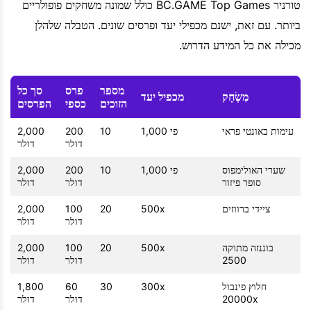
טורניר BC.GAME Top Games כולל שמונה משחקים פופולריים
ביותר. עם זאת, ישנם מכפילי יעד ופרסים שונים. הטבלה שלהלן
מכילה את כל המידע הדרוש.
מספר
פרס
סך כל
מִשְׂחָק
מכפיל יעד
הזוכים
כספי
הפרסים
עימות באונטי פראי
פי 1,000
10
200
2,000
דולר
דולר
שערי האולימפוס
פי 1,000
10
200
2,000
סופר פיזור
דולר
דולר
ציידי ברווזים
500x
20
100
2,000
דולר
דולר
בוננזה מתוקה
500x
20
100
2,000
2500
דולר
דולר
חלוץ פינבול
300x
30
60
1,800
20000x
דולר
דולר