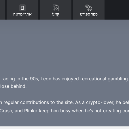
ספר ספורט
קָזִינוֹ
אתרי מראה
 racing in the 90s, Leon has enjoyed recreational gambling.
close behind.
 regular contributions to the site. As a crypto-lover, he be
, Crash, and Plinko keep him busy when he’s not creating co