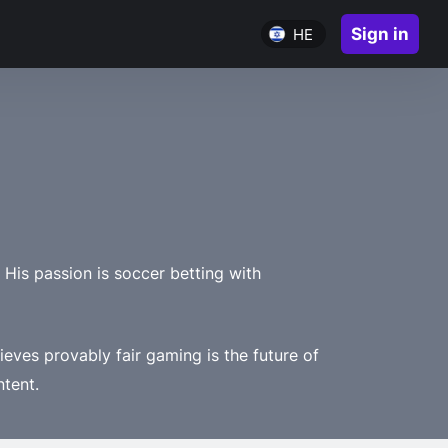
Sign in
HE
 His passion is soccer betting with
lieves provably fair gaming is the future of
ntent.