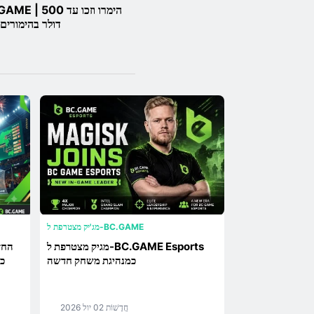
BC.GAME | הימרו וז
דולר בהימורים 
מג'יק מצטרפת ל-BC.GAME
מגיק מצטרפת ל-BC.GAME Esports
כמנהיגת משחק חדשה
חֲדָשׁוֹת
02 יול 2026