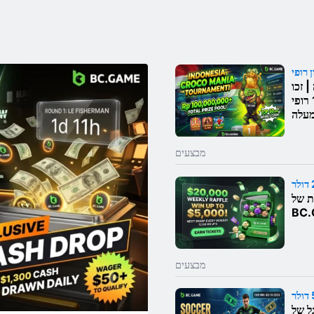
| זכו
בחלקכם מ-100,000,000 רופי
מעלה
מבצעים
ת של
מבצעים
ל של