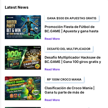
Latest News
GANA $500 EN APUESTAS GRATIS
Promoción Fiesta de Fútbol de
BC.GAME | Apuesta y gana hasta
$500 en apuestas gratis
Read More
DESAFÍO DEL MULTIPLICADOR
Desafío Multiplicador Hacksaw de
BC.GAME | Gana 100 giros gratis y
premios en efectivo
Read More
RP 100M CROCO MANIA
Clasificación de Croco Mania |
Gana tu parte de más de
100.000.000 rupias
Read More