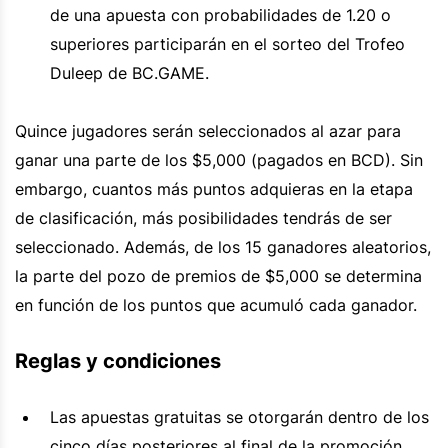
de una apuesta con probabilidades de 1.20 o
superiores participarán en el sorteo del Trofeo
Duleep de BC.GAME.
Quince jugadores serán seleccionados al azar para
ganar una parte de los $5,000 (pagados en BCD). Sin
embargo, cuantos más puntos adquieras en la etapa
de clasificación, más posibilidades tendrás de ser
seleccionado. Además, de los 15 ganadores aleatorios,
la parte del pozo de premios de $5,000 se determina
en función de los puntos que acumuló cada ganador.
Reglas y condiciones
Las apuestas gratuitas se otorgarán dentro de los
cinco días posteriores al final de la promoción.