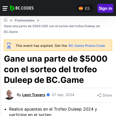
Sign in
ES
Promociones
Gane una parte de 5000 USD con el sorteo del trofeo Duleep de
BC.Game
This event has expired. Get the
BC.Game Promo Code
Gane una parte de $5000
con el sorteo del trofeo
Duleep de BC.Game
By
Leon Travers
07 sep. 2024
Share
Realice apuestas en el Trofeo Duleep 2024 y
participe en el sorteo