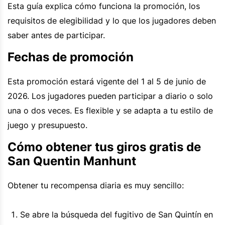
Esta guía explica cómo funciona la promoción, los
requisitos de elegibilidad y lo que los jugadores deben
saber antes de participar.
Fechas de promoción
Esta promoción estará vigente del 1 al 5 de junio de
2026. Los jugadores pueden participar a diario o solo
una o dos veces. Es flexible y se adapta a tu estilo de
juego y presupuesto.
Cómo obtener tus giros gratis de
San Quentin Manhunt
Obtener tu recompensa diaria es muy sencillo:
Se abre la búsqueda del fugitivo de San Quintín en