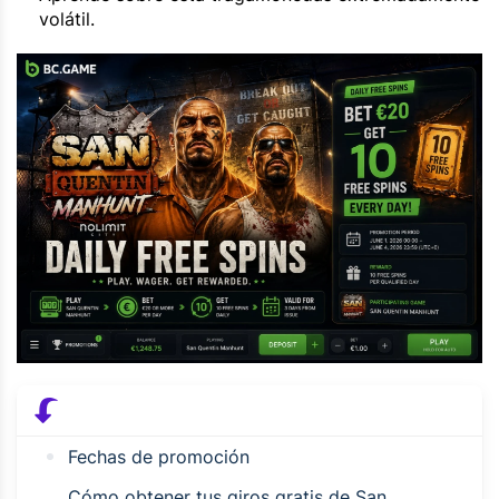
volátil.
Fechas de promoción
Cómo obtener tus giros gratis de San