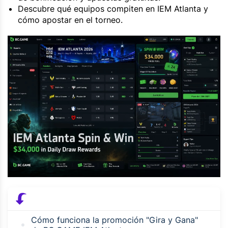
Descubre qué equipos compiten en IEM Atlanta y
cómo apostar en el torneo.
Cómo funciona la promoción "Gira y Gana"