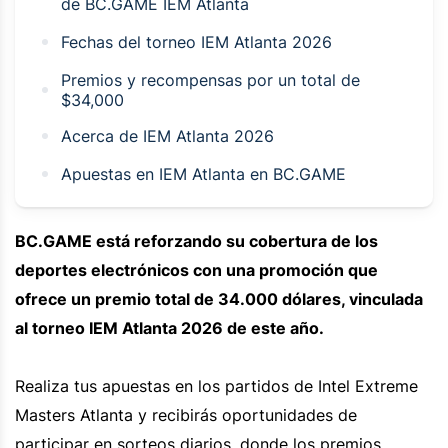
de BC.GAME IEM Atlanta
Fechas del torneo IEM Atlanta 2026
Premios y recompensas por un total de
$34,000
Acerca de IEM Atlanta 2026
Apuestas en IEM Atlanta en BC.GAME
BC.GAME está reforzando su cobertura de los
deportes electrónicos con una promoción que
ofrece un premio total de 34.000 dólares, vinculada
al torneo IEM Atlanta 2026 de este año.
Realiza tus apuestas en los partidos de Intel Extreme
Masters Atlanta y recibirás oportunidades de
participar en sorteos diarios, donde los premios