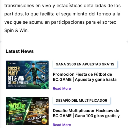
transmisiones en vivo y estadísticas detalladas de los
partidos, lo que facilita el seguimiento del torneo a la
vez que se acumulan participaciones para el sorteo
Spin & Win.
Latest News
GANA $500 EN APUESTAS GRATIS
Promoción Fiesta de Fútbol de
BC.GAME | Apuesta y gana hasta
$500 en apuestas gratis
Read More
DESAFÍO DEL MULTIPLICADOR
Desafío Multiplicador Hacksaw de
BC.GAME | Gana 100 giros gratis y
premios en efectivo
Read More