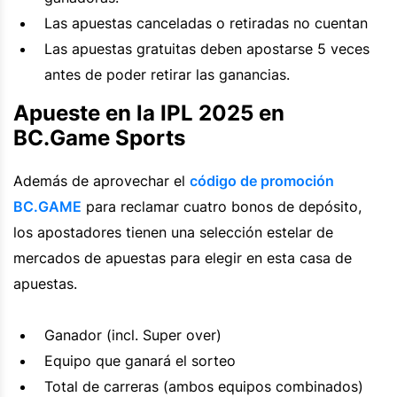
Las apuestas canceladas o retiradas no cuentan
Las apuestas gratuitas deben apostarse 5 veces
antes de poder retirar las ganancias.
Apueste en la IPL 2025 en
BC.Game Sports
Además de aprovechar el
código de promoción
BC.GAME
para reclamar cuatro bonos de depósito,
los apostadores tienen una selección estelar de
mercados de apuestas para elegir en esta casa de
apuestas.
Ganador (incl. Super over)
Equipo que ganará el sorteo
Total de carreras (ambos equipos combinados)