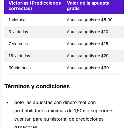
Victorias (Predicciones
Valor de la apuesta
correctas)
gratis
1 victoria
Apuesta gratis de $5.00
3 victorias
Apuesta gratis de $10
7 victorias
Apuesta gratis de $15
15 victorias
Apuesta gratis de $20
30 victorias
Apuesta gratis de $30
Términos y condiciones
Solo las apuestas con dinero real con
probabilidades mínimas de 1,50x o superiores
cuentan para su historial de predicciones
ganadoras.