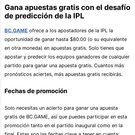
Gana apuestas gratis con el desafío
de predicción de la IPL
BC.GAME
ofrece a los apostadores de la IPL la
oportunidad de ganar hasta $80.00 (o su equivalente
en otra moneda) en apuestas gratis. Solo tienes que
apostar y predecir los equipos ganadores de cualquier
partido para ganar una apuesta gratis. Cuantos más
pronósticos aciertes, más apuestas gratis recibirás.
Fechas de promoción
Solo necesitas un acierto para ganar una apuesta
gratis de BC.GAME, así que puedes participar en esta
promoción tanto en el partido inaugural como en la
final. Estas son las fechas clave a tener en cuenta: