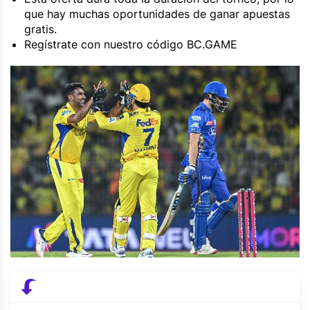
que hay muchas oportunidades de ganar apuestas
gratis.
Regístrate con nuestro código BC.GAME