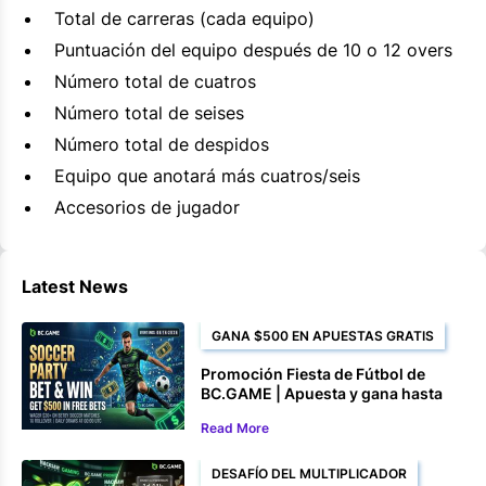
Total de carreras (cada equipo)
Puntuación del equipo después de 10 o 12 overs
Número total de cuatros
Número total de seises
Número total de despidos
Equipo que anotará más cuatros/seis
Accesorios de jugador
Latest News
GANA $500 EN APUESTAS GRATIS
Promoción Fiesta de Fútbol de
BC.GAME | Apuesta y gana hasta
$500 en apuestas gratis
Read More
DESAFÍO DEL MULTIPLICADOR