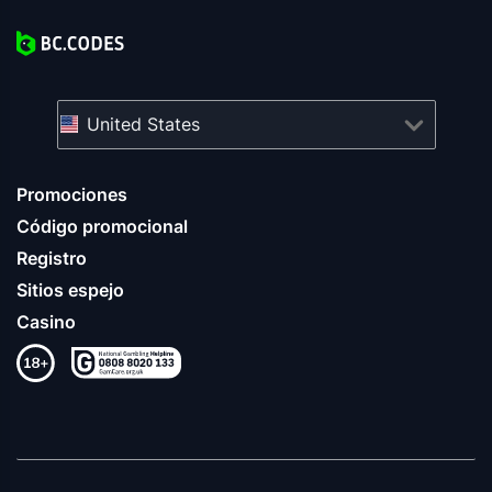
United States
Promociones
Código promocional
Registro
Sitios espejo
Casino