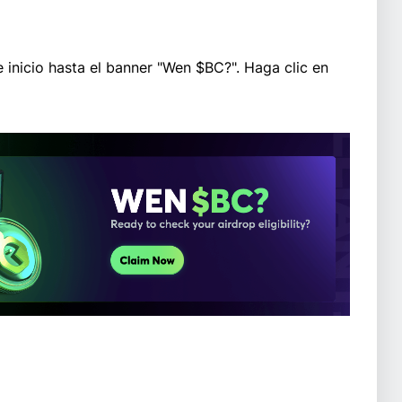
 inicio hasta el banner "Wen $BC?". Haga clic en