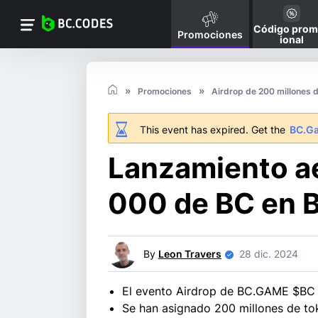
Código pro
Promociones
ional
Promociones
Airdrop de 200 millones
This event has expired. Get the
BC.G
Lanzamiento a
000 de BC en
By
Leon Travers
28 dic. 2024
El evento Airdrop de BC.GAME $BC e
Se han asignado 200 millones de to