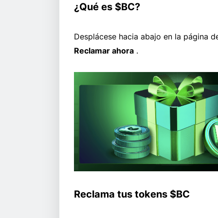
¿Qué es $BC?
Desplácese hacia abajo en la página de
Reclamar ahora
.
Reclama tus tokens $BC