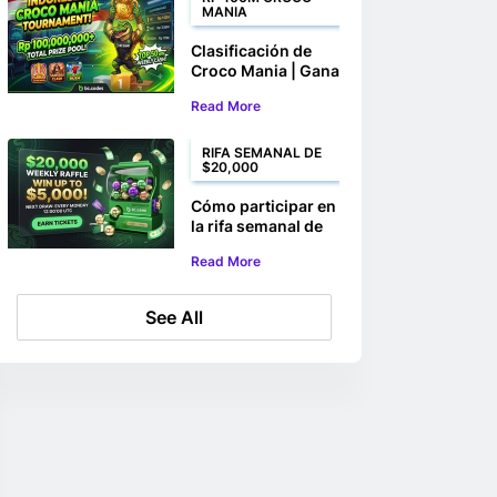
MANIA
efectivo
Clasificación de
Croco Mania | Gana
tu parte de más de
Read More
100.000.000 rupias
RIFA SEMANAL DE
$20,000
Cómo participar en
la rifa semanal de
BC.GAME de
Read More
$20,000
See All