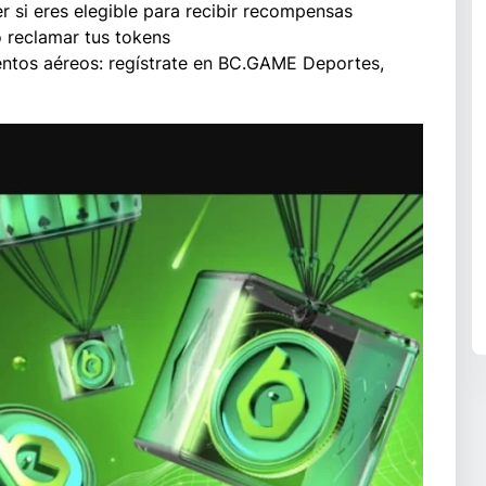
r si eres elegible para recibir recompensas
 reclamar tus tokens
entos aéreos: regístrate en BC.GAME Deportes,