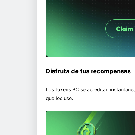
Disfruta de tus recompensas
Los tokens BC se acreditan instantánea
que los use.