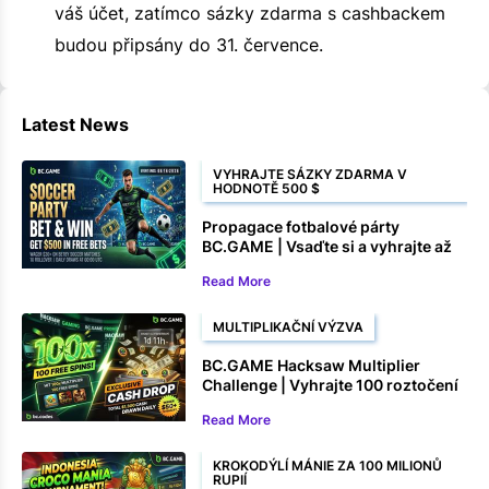
váš účet, zatímco sázky zdarma s cashbackem
budou připsány do 31. července.
Latest News
VYHRAJTE SÁZKY ZDARMA V
HODNOTĚ 500 $
Propagace fotbalové párty
BC.GAME | Vsaďte si a vyhrajte až
500 $ v sázkách zdarma
Read More
MULTIPLIKAČNÍ VÝZVA
BC.GAME Hacksaw Multiplier
Challenge | Vyhrajte 100 roztočení
zdarma a peněžní ceny
Read More
KROKODÝLÍ MÁNIE ZA 100 MILIONŮ
RUPIÍ