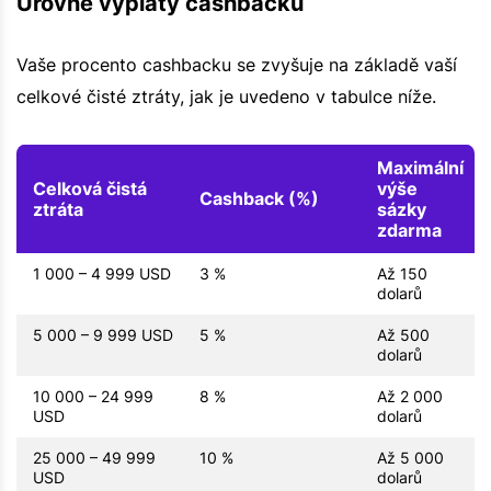
Úrovně výplaty cashbacku
Vaše procento cashbacku se zvyšuje na základě vaší
celkové čisté ztráty, jak je uvedeno v tabulce níže.
Maximální
Celková čistá
výše
Cashback (%)
ztráta
sázky
zdarma
1 000 – 4 999 USD
3 %
Až 150
dolarů
5 000 – 9 999 USD
5 %
Až 500
dolarů
10 000 – 24 999
8 %
Až 2 000
USD
dolarů
25 000 – 49 999
10 %
Až 5 000
USD
dolarů