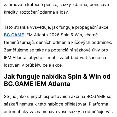
zahrnovat skutečné peníze, sázky zdarma, bonusové
kredity, roztočení zdarma a losy.
Tato stránka vysvětluje, jak funguje propagační akce
BC.GAME
IEM Atlanta 2026 Spin & Win, včetně
termínů turnajů, denních odměn a klíčových podmínek.
Zaměřujeme se také na potenciální sázkové úhly pro
IEM Atlanta, abyste si mohli začít budovat šance na
losování v průběhu celé akce.
Jak funguje nabídka Spin & Win od
BC.GAME IEM Atlanta
Stejně jako u jiných esportovních akcí na BC.GAME se
sázkaři nemusí k této nabídce přihlašovat. Platforma
automaticky zaznamenává vaše sázky a odměňuje vás