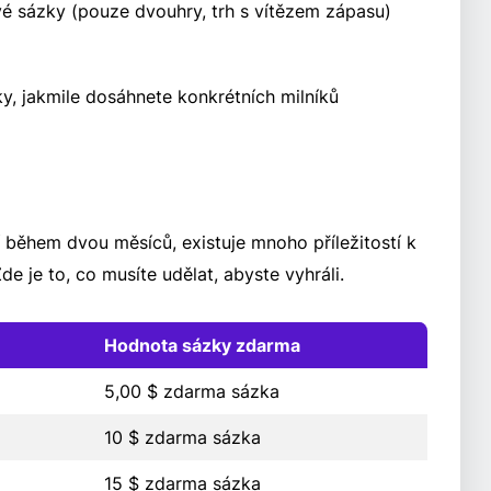
vé sázky (pouze dvouhry, trh s vítězem zápasu)
y, jakmile dosáhnete konkrétních milníků
í během dvou měsíců, existuje mnoho příležitostí k
e je to, co musíte udělat, abyste vyhráli.
Hodnota sázky zdarma
5,00 $ zdarma sázka
10 $ zdarma sázka
15 $ zdarma sázka