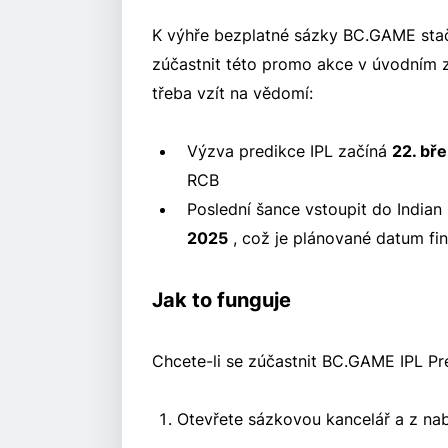
K výhře bezplatné sázky BC.GAME stač
zúčastnit této promo akce v úvodním zá
třeba vzít na vědomí:
Výzva predikce IPL začíná
22. bř
RCB
Poslední šance vstoupit do Indian
2025
, což je plánované datum fin
Jak to funguje
Chcete-li se zúčastnit BC.GAME IPL Pr
Otevřete sázkovou kancelář a z nab