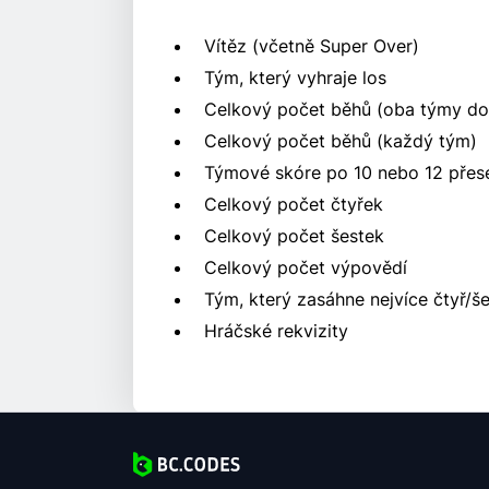
Vítěz (včetně Super Over)
Tým, který vyhraje los
Celkový počet běhů (oba týmy d
Celkový počet běhů (každý tým)
Týmové skóre po 10 nebo 12 přes
Celkový počet čtyřek
Celkový počet šestek
Celkový počet výpovědí
Tým, který zasáhne nejvíce čtyř/še
Hráčské rekvizity