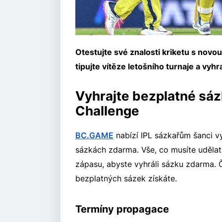
Otestujte své znalosti kriketu s novo
tipujte vítěze letošního turnaje a vy
Vyhrajte bezplatné sáz
Challenge
BC.GAME
nabízí IPL sázkařům šanci vy
sázkách zdarma. Vše, co musíte udělat
zápasu, abyste vyhráli sázku zdarma. Č
bezplatných sázek získáte.
Termíny propagace