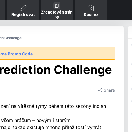
Zrcadlové strán
d
Registrovat
Kasino
ky
on Challenge
ame Promo Code
ediction Challenge
Share
ázení na vítězné týmy během této sezóny Indian
na všem hráčům – novým i starým
rnaje, takže existuje mnoho příležitostí vyhrát