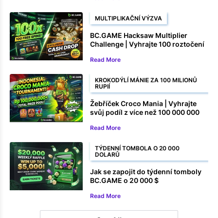
MULTIPLIKAČNÍ VÝZVA
BC.GAME Hacksaw Multiplier
Challenge | Vyhrajte 100 roztočení
zdarma a peněžní ceny
Read More
KROKODÝLÍ MÁNIE ZA 100 MILIONŮ
RUPIÍ
Žebříček Croco Mania | Vyhrajte
svůj podíl z více než 100 000 000
rupií
Read More
TÝDENNÍ TOMBOLA O 20 000
DOLARŮ
Jak se zapojit do týdenní tomboly
BC.GAME o 20 000 $
Read More