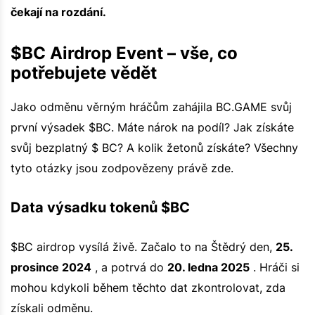
čekají na rozdání.
$BC Airdrop Event – vše, co
potřebujete vědět
Jako odměnu věrným hráčům zahájila BC.GAME svůj
první výsadek $BC. Máte nárok na podíl? Jak získáte
svůj bezplatný $ BC? A kolik žetonů získáte? Všechny
tyto otázky jsou zodpovězeny právě zde.
Data výsadku tokenů $BC
$BC airdrop vysílá živě. Začalo to na Štědrý den,
25.
prosince 2024
, a potrvá do
20. ledna 2025
. Hráči si
mohou kdykoli během těchto dat zkontrolovat, zda
získali odměnu.