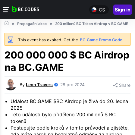
Sign in
CS
Propagační akce
200 milionů BC Token Airdrop v BC GAME
This event has expired. Get the
BC.Game Promo Code
200 000 000 $ BC Airdrop
na BC.GAME
By
Leon Travers
28 pro 2024
Share
Událost BC.GAME $BC Airdrop je živá do 20. ledna
2025
Této události bylo přiděleno 200 milionů $ BC
tokenů
Postupujte podle kroků v tomto průvodci a zjistěte,
zda máte nárok na bezplatné odměny za airdrop