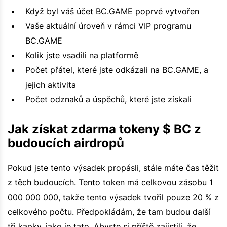
Když byl váš účet BC.GAME poprvé vytvořen
Vaše aktuální úroveň v rámci VIP programu
BC.GAME
Kolik jste vsadili na platformě
Počet přátel, které jste odkázali na BC.GAME, a
jejich aktivita
Počet odznaků a úspěchů, které jste získali
Jak získat zdarma tokeny $ BC z
budoucích airdropů
Pokud jste tento výsadek propásli, stále máte čas těžit
z těch budoucích. Tento token má celkovou zásobu 1
000 000 000, takže tento výsadek tvořil pouze 20 % z
celkového počtu. Předpokládám, že tam budou další
tři kapky, jako je tato. Abyste si příště zajistili, že