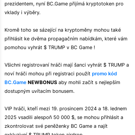
prezidentem, nyní BC.Game přijímá kryptotoken pro
vklady i výběry.
Kromě toho se sázející na kryptoměny mohou také
přihlásit ke dvěma propagačním nabídkám, které vám
pomohou vyhrát $ TRUMP v BC Game !
Všichni registrovaní hráči mají šanci vyhrát $ TRUMP a
noví hráči mohou při registraci použít
promo kód
BC.Game
NEWBONUS
aby mohli začít s nejlepším
dostupným uvítacím bonusem.
VIP hráči, kteří mezi 19. prosincem 2024 a 18. lednem
2025 vsadili alespoň 50 000 $, se mohou přihlásit a
zkontrolovat své peněženky BC Game a najít
exkluzivní $ TRUMP token airdrop.