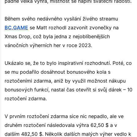
padne velká výhra, místnost se naplní sváteční radostí.
Během svého nedávného vysílání živého streamu
BC.GAME
se Matt rozhodl zazvonit zvonečky na
Xmas Drop, což byla jedna z nejoblíbenějších
vánočních výherních her v roce 2023.
Ukázalo se, že to bylo inspirativní rozhodnutí. Poté, co
se mu podařilo dosáhnout bonusového kola s
roztočeními zdarma, aniž by využil možnost nákupu
bonusových funkcí, nastal čas otevřít si svůj dárek – 10
roztočení zdarma.
V prvním roztočení zdarma sice nic nepadlo, ale ve
druhém roztočení následovala výhra 62,50 $ a v
dalším 482,50 $. Několik dalších malých výher vedlo k