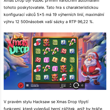
Xmas Drop byl vůbec prvním vánočním automatem
tohoto poskytovatele. Tato hra s charakteristickou
konfigurací válců 5x5 má 19 výherních linií, maximální
výhru 12 500násobek vaší sázky a RTP 96,22 %.
V pravém stylu Hacksaw se Xmas Drop třpytí
funkcemi, které vylepšují herní zážitek, aniž by hráče