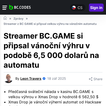
Sign in
CS
Zprávy
Streamer z BC GAME si připsal velkou výhru na vánočním automatu
Streamer BC.GAME si
připsal vánoční výhru v
podobě 6,5 000 dolarů na
automatu
By
Leon Travers
18 zář 2025
Share
Předčasná sváteční nálada v kasinu BC.GAME s
velkou výhrou v Xmas Drop v hodnotě 6 562,50 $
Xmas Drop je vánoční výherní automat od Hacksaw