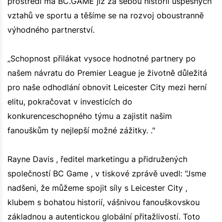
prostředí má BC.GAME již za sebou historii úspěšných
vztahů ve sportu a těšíme se na rozvoj oboustranně
výhodného partnerství.
„Schopnost přilákat vysoce hodnotné partnery po
našem návratu do Premier League je životně důležitá
pro naše odhodlání obnovit Leicester City mezi herní
elitu, pokračovat v investicích do
konkurenceschopného týmu a zajistit našim
fanouškům ty nejlepší možné zážitky. ."
Rayne Davis , ředitel marketingu a přidružených
společností BC Game , v tiskové zprávě uvedl: "Jsme
nadšeni, že můžeme spojit síly s Leicester City ,
klubem s bohatou historií, vášnivou fanouškovskou
základnou a autentickou globální přitažlivostí. Toto