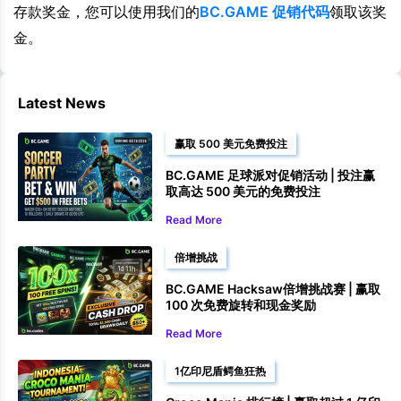
存款奖金，您可以使用我们的
BC.GAME 促销代码
领取该奖
金。
Latest News
赢取 500 美元免费投注
BC.GAME 足球派对促销活动 | 投注赢
取高达 500 美元的免费投注
Read More
倍增挑战
BC.GAME Hacksaw倍增挑战赛 | 赢取
100 次免费旋转和现金奖励
Read More
1亿印尼盾鳄鱼狂热