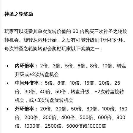
神圣之轮奖励
玩家可以花费其单次旋转价值的 60 倍购买三次神圣之轮旋
转机会。旋转从内环开始，之后有可能升级到中环和外环。
每次神圣之轮旋转都会奖励玩家以下奖励之一：
内环倍率：
2倍、3倍、5倍、6倍、8倍、10倍、转盘
升级或+2次转盘机会
中间环倍率：
5倍、8倍、10倍、15倍、20倍、25
倍、30倍、40倍、50倍，转盘升级，+2次转盘旋转
机会，或+3次转盘旋转机会
外环倍率：
20倍、30倍、50倍、80倍、100倍、150
倍、200倍、300倍、400倍、500倍、600倍、800
倍、1000倍、2500倍、5000倍或10000倍