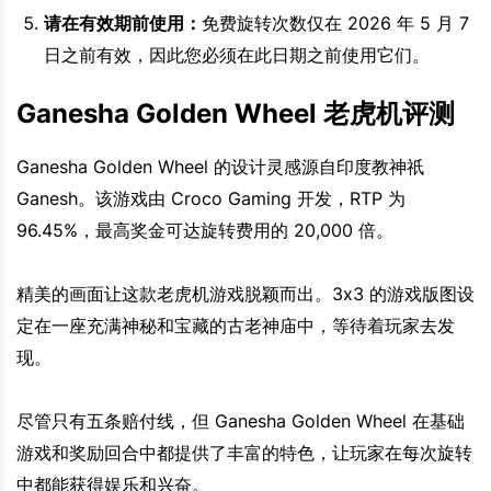
请在有效期前使用：
免费旋转次数仅在 2026 年 5 月 7
日之前有效，因此您必须在此日期之前使用它们。
Ganesha Golden Wheel 老虎机评测
Ganesha Golden Wheel 的设计灵感源自印度教神祇
Ganesh。该游戏由 Croco Gaming 开发，RTP 为
96.45%，最高奖金可达旋转费用的 20,000 倍。
精美的画面让这款老虎机游戏脱颖而出。3x3 的游戏版图设
定在一座充满神秘和宝藏的古老神庙中，等待着玩家去发
现。
尽管只有五条赔付线，但 Ganesha Golden Wheel 在基础
游戏和奖励回合中都提供了丰富的特色，让玩家在每次旋转
中都能获得娱乐和兴奋。