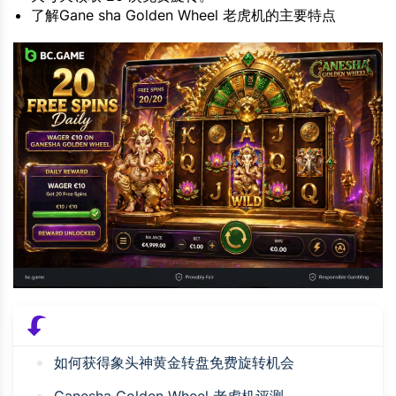
了解Gane sha Golden Wheel 老虎机的主要特点
如何获得象头神黄金转盘免费旋转机会