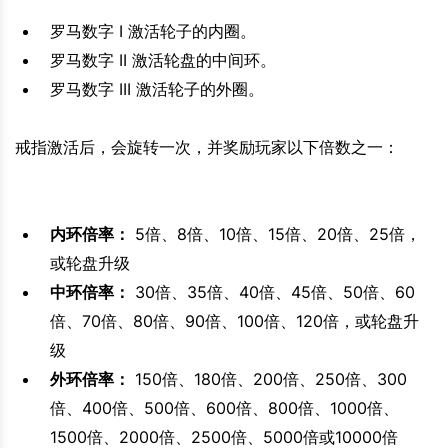
罗马数字 I 激活轮子的内圈。
罗马数字 II 激活轮盘的中间环。
罗马数字 III 激活轮子的外圈。
戒指激活后，会旋转一次，并奖励玩家以下倍数之一：
内环倍率：
5倍、8倍、10倍、15倍、20倍、25倍，
或轮盘升级
中环倍率：
30倍、35倍、40倍、45倍、50倍、60
倍、70倍、80倍、90倍、100倍、120倍，或轮盘升
级
外环倍率：
150倍、180倍、200倍、250倍、300
倍、400倍、500倍、600倍、800倍、1000倍、
1500倍、2000倍、2500倍、5000倍或10000倍