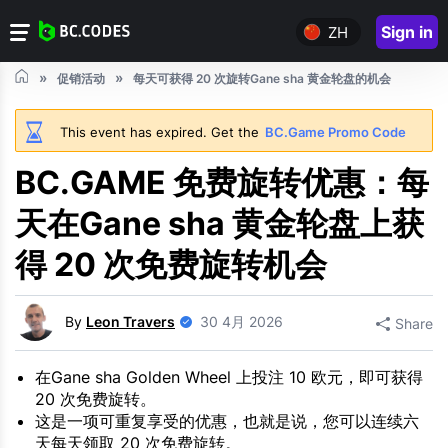
Sign in
ZH
促销活动
每天可获得 20 次旋转Gane sha 黄金轮盘的机会
This event has expired. Get the
BC.Game Promo Code
BC.GAME 免费旋转优惠：每
天在Gane sha 黄金轮盘上获
得 20 次免费旋转机会
By
Leon Travers
30 4月 2026
Share
在Gane sha Golden Wheel 上投注 10 欧元，即可获得
20 次免费旋转。
这是一项可重复享受的优惠，也就是说，您可以连续六
天每天领取 20 次免费旋转。