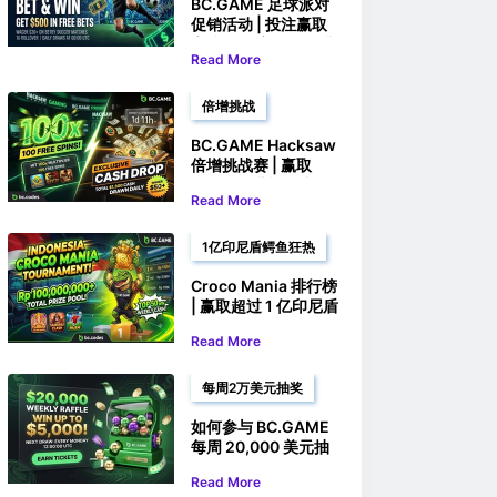
BC.GAME 足球派对
促销活动 | 投注赢取
高达 500 美元的免费
Read More
投注
倍增挑战
BC.GAME Hacksaw
倍增挑战赛 | 赢取
100 次免费旋转和现
Read More
金奖励
1亿印尼盾鳄鱼狂热
Croco Mania 排行榜
| 赢取超过 1 亿印尼盾
的奖金
Read More
每周2万美元抽奖
如何参与 BC.GAME
每周 20,000 美元抽
奖活动
Read More