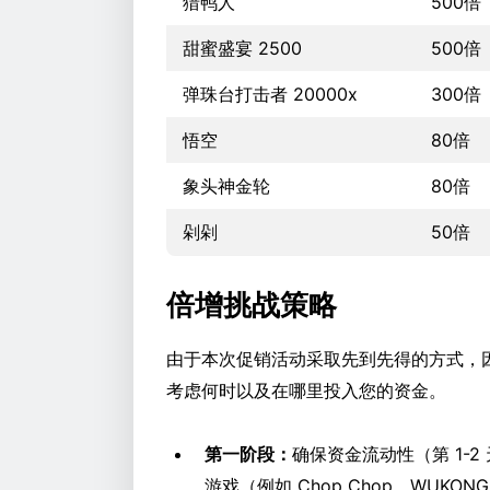
猎鸭人
500倍
甜蜜盛宴 2500
500倍
弹珠台打击者 20000x
300倍
悟空
80倍
象头神金轮
80倍
剁剁
50倍
倍增挑战策略
由于本次促销活动采取先到先得的方式，
考虑何时以及在哪里投入您的资金。
第一阶段：
确保资金流动性（第 1-2
游戏（例如 Chop Chop、WUKONG 