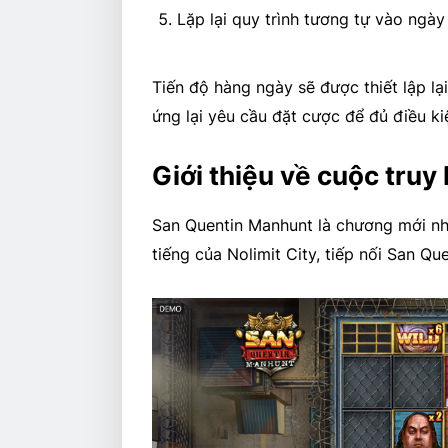
Lặp lại quy trình tương tự vào ngà
Tiến độ hàng ngày sẽ được thiết lập lạ
ứng lại yêu cầu đặt cược để đủ điều k
Giới thiệu về cuộc truy 
San Quentin Manhunt là chương mới nhấ
tiếng của Nolimit City, tiếp nối San Q