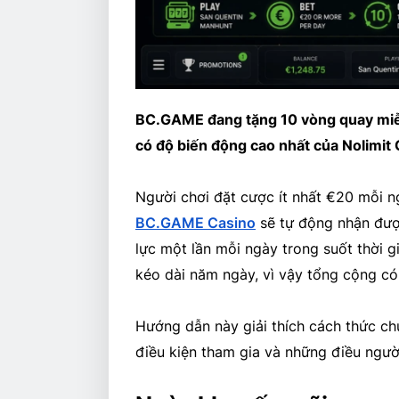
BC.GAME đang tặng 10 vòng quay miễn
có độ biến động cao nhất của Nolimit
Người chơi đặt cược ít nhất €20 mỗi n
BC.GAME Casino
sẽ tự động nhận đượ
lực một lần mỗi ngày trong suốt thời g
kéo dài năm ngày, vì vậy tổng cộng có
Hướng dẫn này giải thích cách thức ch
điều kiện tham gia và những điều người