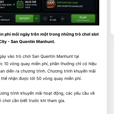
 phí mỗi ngày trên một trong những trò chơi slot
 City - San Quentin Manhunt.
gày vào trò chơi San Quentin Manhunt tại
c 10 vòng quay miễn phí, phần thưởng chỉ có hiệu
ian diễn ra chương trình. Chương trình khuyến mãi
 thể nhận được tới 50 vòng quay miễn phí.
ương trình khuyến mãi hoạt động, các yêu cầu về
 chơi cần biết trước khi tham gia.