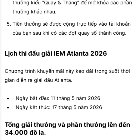
thưởng kiểu "Quay & Thắng" để mở khóa các phần
thưởng khác nhau.
Tiền thưởng sẽ được cộng trực tiếp vào tài khoản
của bạn sau khi có các đợt quay số thành công.
Lịch thi đấu giải IEM Atlanta 2026
Chương trình khuyến mãi này kéo dài trong suốt thời
gian diễn ra giải đấu Atlanta.
Ngày bắt đầu: 11 tháng 5 năm 2026
Ngày kết thúc: 17 tháng 5 năm 2026
Tổng giải thưởng và phần thưởng lên đến
34.000 đô la.