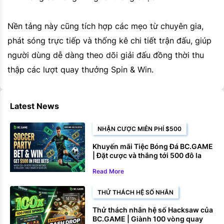
Nền tảng này cũng tích hợp các mẹo từ chuyên gia,
phát sóng trực tiếp và thống kê chi tiết trận đấu, giúp
người dùng dễ dàng theo dõi giải đấu đồng thời thu
thập các lượt quay thưởng Spin & Win.
Latest News
NHẬN CƯỢC MIỄN PHÍ $500
Khuyến mãi Tiệc Bóng Đá BC.GAME
| Đặt cược và thắng tới 500 đô la
tiền cược miễn phí
Read More
THỬ THÁCH HỆ SỐ NHÂN
Thử thách nhân hệ số Hacksaw của
BC.GAME | Giành 100 vòng quay