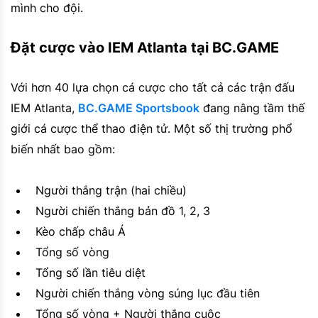
mình cho đội.
Đặt cược vào IEM Atlanta tại BC.GAME
Với hơn 40 lựa chọn cá cược cho tất cả các trận đấu
IEM Atlanta,
BC.GAME Sportsbook
đang nâng tầm thế
giới cá cược thể thao điện tử. Một số thị trường phổ
biến nhất bao gồm:
Người thắng trận (hai chiều)
Người chiến thắng bản đồ 1, 2, 3
Kèo chấp châu Á
Tổng số vòng
Tổng số lần tiêu diệt
Người chiến thắng vòng súng lục đầu tiên
Tổng số vòng + Người thắng cuộc