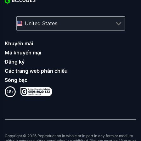
United States
Khuyến mãi
Mã khuyến mại
Đăng ký
Các trang web phản chiếu
Sòng bạc
Copyright © 2026 Reproduction in whole or in part in any form or medium
without express written permission is prohibited. Players must be 18 or over