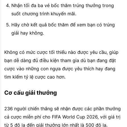
Nhận tối đa ba vé bốc thăm trúng thưởng trong
suốt chương trình khuyến mãi.
Hãy chờ kết quả bốc thăm để xem bạn có trúng
giải hay không.
Không có mức cược tối thiểu nào được yêu cầu, giúp
bạn dễ dàng đủ điều kiện tham gia dù bạn đang đặt
cược vào những con ngựa được yêu thích hay đang
tìm kiếm tỷ lệ cược cao hơn.
Cơ cấu giải thưởng
236 người chiến thắng sẽ nhận được các phần thưởng
cá cược miễn phí cho FIFA World Cup 2026, với giá trị
từ 5 đô la đến giải thưởng lớn nhất là 500 đô la.