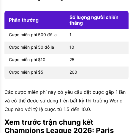
Số lượng người chiến
Phần thưởng
thắng
Cược miễn phí 500 đô la
1
Cược miễn phí 50 đô la
10
Cược miễn phí $10
25
Cược miễn phí $5
200
Các cược miễn phí này có yêu cầu đặt cược gấp 1 lần
và có thể được sử dụng trên bất kỳ thị trường World
Cup nào với tỷ lệ cược từ 1.5 đến 10.0.
Xem trước trận chung kết
Champions League 2026: Paris