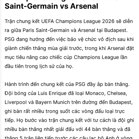
Saint-Germain vs Arsenal
Trận chung kết UEFA Champions League 2026 sẽ diễn
ra giữa Paris Saint-Germain và Arsenal tại Budapest.
PSG đang hướng đến việc bảo vệ chức vô địch sau khi
giành chiến thắng mùa giải trước, trong khi Arsenal đặt
mục tiêu nâng cao chiếc cúp Champions League lần
đầu tiên trong lịch sử của họ.
Hành trình đến chung kết của PSG đầy ắp bàn thắng.
Đội bóng của Luis Enrique đã loại Monaco, Chelsea,
Liverpool và Bayern Munich trên đường đến Budapest,
ghi bàn rất nhiều trong suốt các vòng đấu loại trực
tiếp. Họ bước vào trận chung kết với tư cách là đội ghi
nhiều bàn thắng nhất giải đấu với 44 bàn thắng và đã
thắng 5 trận liên tiếp trước các câu lạc bộ Anh ở vòng