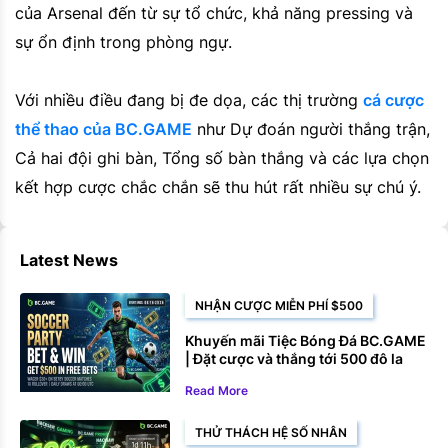
của Arsenal đến từ sự tổ chức, khả năng pressing và
sự ổn định trong phòng ngự.
Với nhiều điều đang bị đe dọa, các thị trường
cá cược
thể thao của BC.GAME
như Dự đoán người thắng trận,
Cả hai đội ghi bàn, Tổng số bàn thắng và các lựa chọn
kết hợp cược chắc chắn sẽ thu hút rất nhiều sự chú ý.
Latest News
NHẬN CƯỢC MIỄN PHÍ $500
Khuyến mãi Tiệc Bóng Đá BC.GAME
| Đặt cược và thắng tới 500 đô la
tiền cược miễn phí
Read More
THỬ THÁCH HỆ SỐ NHÂN