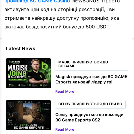
промокод BC.GAME Casino
NEWBONUS. Просто
активуйте цей код на сторінці реєстрації, і ви
отримаєте найкращу доступну пропозицію, яка
включає бездепозитний бонус до 500 USDT.
Latest News
MAGIC ПРИЄДНУЄТЬСЯ ДО
BC.GAME
Magisk приєднується до BC.GAME
Esports як новий лідер у грі
Read More
СЕНЗУ ПРИЄДНУЄТЬСЯ ДО ГРИ BC
Сензу приєднується до команди
BC Game Esports CS2
Read More