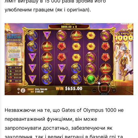
ліміт виграшу в 15 000 разів зробив його
улюбленим гравцем (як і оригінал).
Незважаючи на те, що Gates of Olympus 1000 не
перевантажений функціями, він може
запропонувати достатньо, забезпечуючи як
захоплення, так і великі виграші в базовій грі та