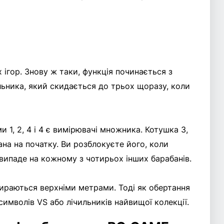
 ігор. Знову ж таки, функція починається з
льника, який скидається до трьох щоразу, коли
и 1, 2, 4 і 4 є вимірювачі множника. Котушка 3,
ана на початку. Ви розблокуєте його, коли
ипаде на кожному з чотирьох інших барабанів.
ираються верхніми метрами. Тоді як обертання
имволів VS або лічильників найвищої колекції.