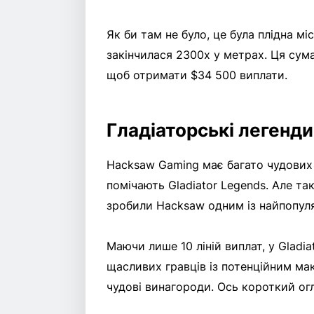
Як би там не було, це була плідна мі
закінчилася 2300x у метрах. Ця сума
щоб отримати $34 500 виплати.
Гладіаторські легенд
Hacksaw Gaming має багато чудових с
помічають Gladiator Legends. Але так
зробили Hacksaw одним із найпопуля
Маючи лише 10 ліній виплат, у Gladi
щасливих гравців із потенційним ма
чудові винагороди. Ось короткий ог