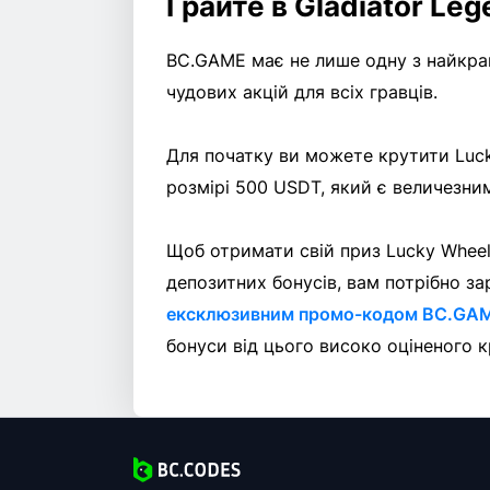
Грайте в Gladiator Le
BC.GAME має не лише одну з найкращ
чудових акцій для всіх гравців.
Для початку ви можете крутити Luck
розмірі 500 USDT, який є величезни
Щоб отримати свій приз Lucky Wheel
депозитних бонусів, вам потрібно з
ексклюзивним промо-кодом BC.GA
бонуси від цього високо оціненого к