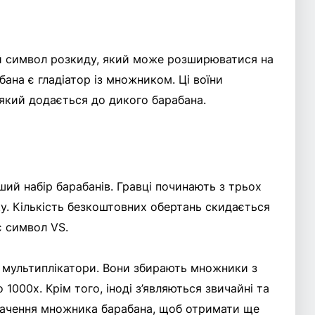
й символ розкиду, який може розширюватися на
бана є гладіатор із множником. Ці воїни
кий додається до дикого барабана.
ий набір барабанів. Гравці починають з трьох
у. Кількість безкоштовних обертань скидається
є символ VS.
мультиплікатори. Вони збирають множники з
 1000x. Крім того, іноді з’являються звичайні та
начення множника барабана, щоб отримати ще