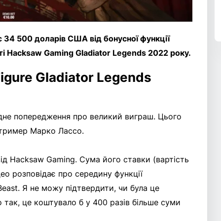
34 500 доларів США від бонусної функції
ті Hacksaw Gaming Gladiator Legends 2022 року.
Figure Gladiator Legends
не попередження про великий виграш. Цього
стример Марко Лассо.
 від Hacksaw Gaming. Сума його ставки (вартість
део розповідає про середину функції
east. Я не можу підтвердити, чи була це
о так, це коштувало б у 400 разів більше суми