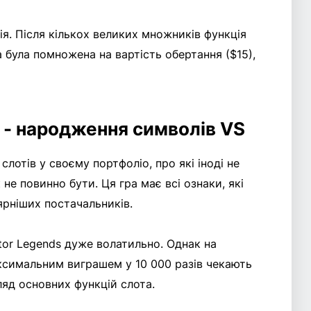
сія. Після кількох великих множників функція
 була помножена на вартість обертання ($15),
и - народження символів VS
лотів у своєму портфоліо, про які іноді не
 не повинно бути. Ця гра має всі ознаки, які
рніших постачальників.
ator Legends дуже волатильно. Однак на
ксимальним виграшем у 10 000 разів чекають
ляд основних функцій слота.