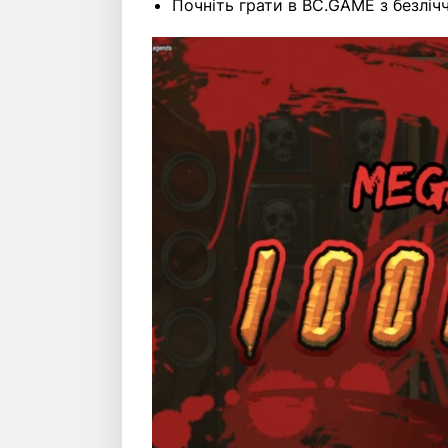
Почніть грати в BC.GAME з безлічч