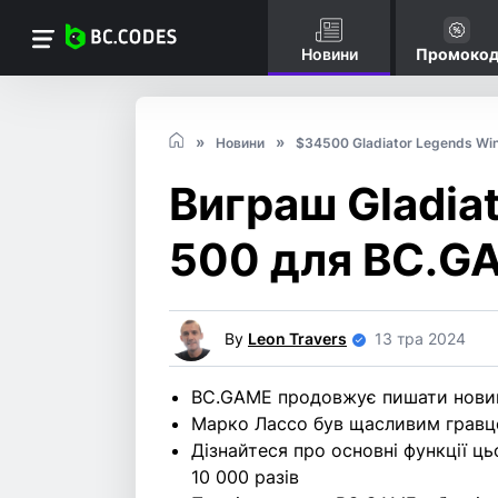
Новини
Промоко
Новини
$34500 Gladiator Legends Wi
Виграш Gladia
500 для BC.G
By
Leon Travers
13 тра 2024
BC.GAME продовжує пишати новина
Марко Лассо був щасливим гравце
Дізнайтеся про основні функції ц
10 000 разів