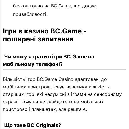
безкоштовно на BC.Game, що додає
привабливості.
Ігри в казино BC.Game - 
поширені запитання
 Чи можу я грати в ігри BC.Game на 
мобільному телефоні?
Більшість ігор BC.Game Casino адаптовані до
мобільних пристроїв. Існує невелика кількість
старіших ігор, які несумісні з іграми на сенсорному
екрані, тому ви не знайдете їх на мобільних
пристроях і планшетах, але решта є.
 Що таке BC Originals?