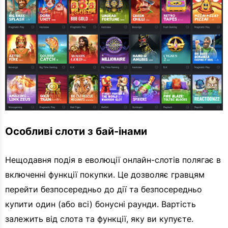
Особливі слоти з бай-інами
Нещодавня подія в еволюції онлайн-слотів полягає в
включенні функції покупки. Це дозволяє гравцям
перейти безпосередньо до дії та безпосередньо
купити один (або всі) бонусні раунди. Вартість
залежить від слота та функції, яку ви купуєте.