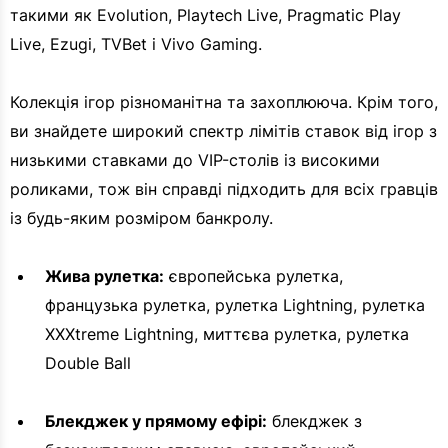
такими як Evolution, Playtech Live, Pragmatic Play
Live, Ezugi, TVBet і Vivo Gaming.
Колекція ігор різноманітна та захоплююча. Крім того,
ви знайдете широкий спектр лімітів ставок від ігор з
низькими ставками до VIP-столів із високими
роликами, тож він справді підходить для всіх гравців
із будь-яким розміром банкролу.
Жива рулетка:
європейська рулетка,
французька рулетка, рулетка Lightning, рулетка
XXXtreme Lightning, миттєва рулетка, рулетка
Double Ball
Блекджек у прямому ефірі:
блекджек з