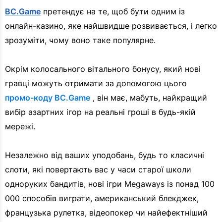
BC.Game
претендує на те, щоб бути одним із
онлайн-казино, яке найшвидше розвивається, і легко
зрозуміти, чому воно таке популярне.
Окрім колосального вітального бонусу, який нові
гравці можуть отримати за допомогою цього
промо-коду BC.Game
, він має, мабуть, найкращий
вибір азартних ігор на реальні гроші в будь-якій
мережі.
Незалежно від ваших уподобань, будь то класичні
слоти, які повертають вас у часи старої школи
одноруких бандитів, нові ігри Megaways із понад 100
000 способів виграти, американський блекджек,
французька рулетка, відеопокер чи найефектніший