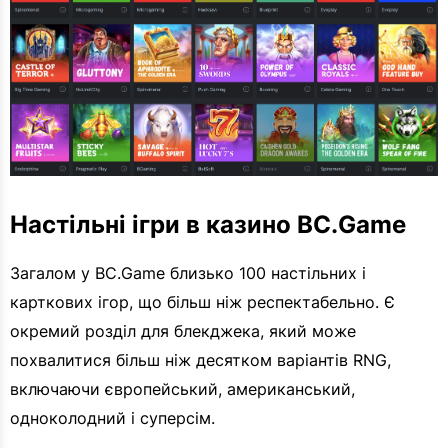
Настільні ігри в казино BC.Game
Загалом у BC.Game близько 100 настільних і
карткових ігор, що більш ніж респектабельно. Є
окремий розділ для блекджека, який може
похвалитися більш ніж десятком варіантів RNG,
включаючи європейський, американський,
одноколодний і суперсім.