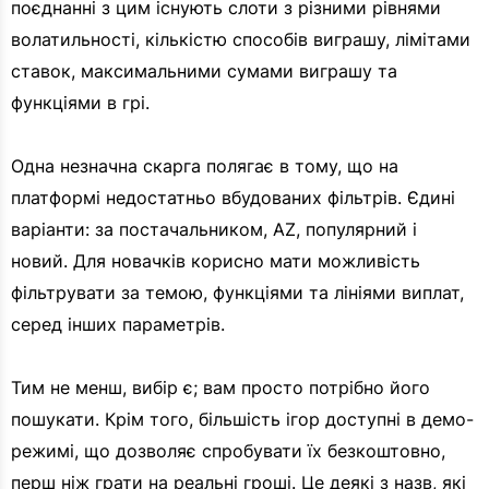
поєднанні з цим існують слоти з різними рівнями
волатильності, кількістю способів виграшу, лімітами
ставок, максимальними сумами виграшу та
функціями в грі.
Одна незначна скарга полягає в тому, що на
платформі недостатньо вбудованих фільтрів. Єдині
варіанти: за постачальником, AZ, популярний і
новий. Для новачків корисно мати можливість
фільтрувати за темою, функціями та лініями виплат,
серед інших параметрів.
Тим не менш, вибір є; вам просто потрібно його
пошукати. Крім того, більшість ігор доступні в демо-
режимі, що дозволяє спробувати їх безкоштовно,
перш ніж грати на реальні гроші. Це деякі з назв, які