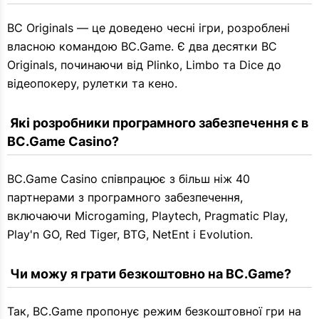
BC Originals — це доведено чесні ігри, розроблені
власною командою BC.Game. Є два десятки BC
Originals, починаючи від Plinko, Limbo та Dice до
відеопокеру, рулетки та кено.
 Які розробники програмного забезпечення є в 
BC.Game Casino?
BC.Game Casino співпрацює з більш ніж 40
партнерами з програмного забезпечення,
включаючи Microgaming, Playtech, Pragmatic Play,
Play'n GO, Red Tiger, BTG, NetEnt і Evolution.
 Чи можу я грати безкоштовно на BC.Game?
Так, BC.Game пропонує режим безкоштовної гри на