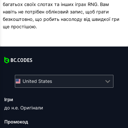
багатьох своїх слотах та інших іграх RNG. Вам
навіть не потрібен обліковий запис, щоб грати
безкоштовно, що робить насолоду від швидкої гри
ще простішою.
United States
Ігри
до н.е. Оригінали
Промокод