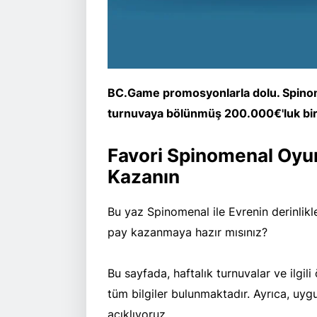
BC.Game promosyonlarla dolu. Spinomen
turnuvaya bölünmüş 200.000€'luk bir 
Favori Spinomenal Oyun
Kazanın
Bu yaz Spinomenal ile Evrenin derinlik
pay kazanmaya hazır mısınız?
Bu sayfada, haftalık turnuvalar ve ilgil
tüm bilgiler bulunmaktadır. Ayrıca, uygu
açıklıyoruz.