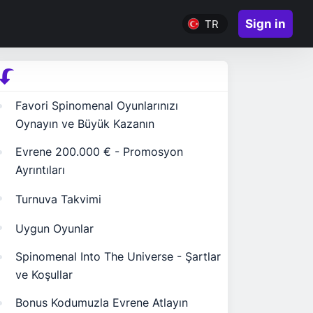
Sign in
TR
Favori Spinomenal Oyunlarınızı
Oynayın ve Büyük Kazanın
Evrene 200.000 € - Promosyon
Ayrıntıları
Turnuva Takvimi
Uygun Oyunlar
Spinomenal Into The Universe - Şartlar
ve Koşullar
Bonus Kodumuzla Evrene Atlayın