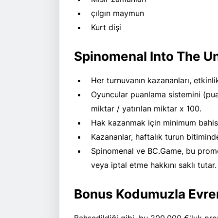
çılgın maymun
Kurt dişi
Spinomenal Into The Uni
Her turnuvanın kazananları, etkinl
Oyuncular puanlama sistemini (puan
miktar / yatırılan miktar x 100.
Hak kazanmak için minimum bahis 
Kazananlar, haftalık turun bitimind
Spinomenal ve BC.Game, bu promo
veya iptal etme hakkını saklı tutar.
Bonus Kodumuzla Evren