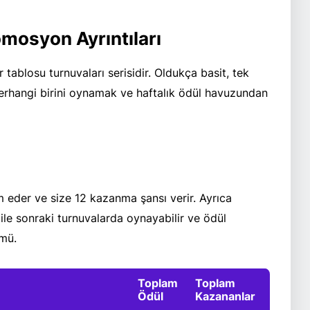
mosyon Ayrıntıları
 tablosu turnuvaları serisidir. Oldukça basit, tek
rhangi birini oynamak ve haftalık ödül havuzundan
der ve size 12 kazanma şansı verir. Ayrıca
bile sonraki turnuvalarda oynayabilir ve ödül
ümü.
Toplam
Toplam
Ödül
Kazananlar