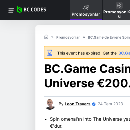
Promosyon 
Promosyonlar
u
Promosyonlar
BC.Game'de Evrene Spin
This event has expired. Get the
BC.G
BC.Game Casin
Universe €200
By
Leon Travers
24 Tem 2023
Spin omenal'ın Into The Universe 
€'dur.