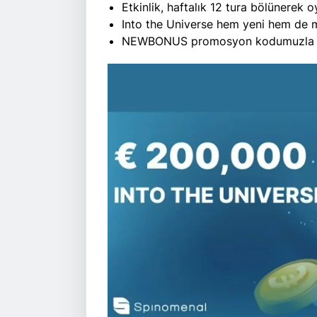
Etkinlik, haftalık 12 tura bölünerek 
Into the Universe hem yeni hem de 
NEWBONUS promosyon kodumuzla b