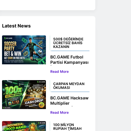
Latest News
500$ DEĞERINDE
ÜCRETSIZ BAHIS
KAZANIN
BC.GAME Futbol
Partisi Kampanyası
| Bahis Yapın ve
Read More
500$'a Kadar
Ücretsiz Bahis
Kazanın
ÇARPAN MEYDAN
OKUMASI
BC.GAME Hacksaw
Multiplier
Challenge | 100
Read More
Ücretsiz Döndürme
ve Nakit Ödüller
Kazanın
100 MILYON
RUPIAH TIMSAH