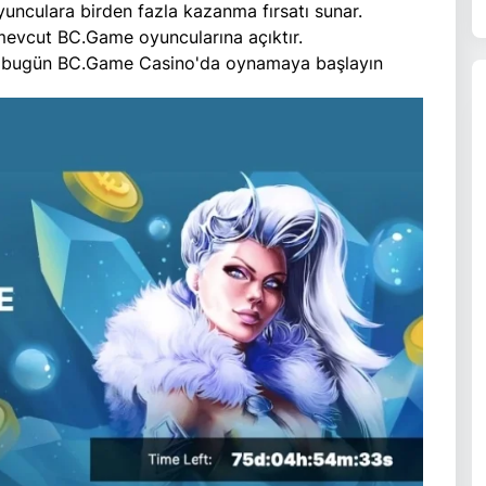
oyunculara birden fazla kazanma fırsatı sunar.
mevcut BC.Game oyuncularına açıktır.
ugün BC.Game Casino'da oynamaya başlayın